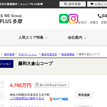
物件検索
お気に
住宅や新築物件｜エムイーPLUS多摩
04
定休日：水曜日 営業時間
人気エリア特集
会社案内
>
>
>
>
物件検索
>
中古マンション
横浜市港北区
東急東横線
藤和大倉山コープ
藤和大倉山コープ
ンション
4,780万円
神奈川県横浜市港北区大豆戸町
専有面積
この地域周辺の物件を見る
MAPで確認