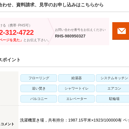
合わせ、資料請求、見学のお申し込みはこちらから
ける（携帯･PHS可）
お問い合わせ番号をお伝えください
2-312-4722
RHS-980950327
ページを見た」
とお伝え下さい。
スポイント
フローリング
給湯器
システムキッチン
追い焚き
シャワートイレ
エアコン
バルコニー
エレベーター
駐輪場
洗濯機置き場，共有持分：1987.15平米×1923/100000
スコメント