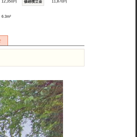
12,350円
11,870円
修繕積立金
6.3m²
せ