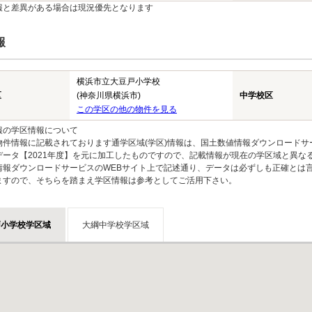
報と差異がある場合は現況優先となります
報
横浜市立大豆戸小学校
区
(神奈川県横浜市)
中学校区
この学区の他の物件を見る
報の学区情報について
物件情報に記載されております通学区域(学区)情報は、国土数値情報ダウンロードサ
データ【2021年度】を元に加工したものですので、記載情報が現在の学区域と異な
情報ダウンロードサービスのWEBサイト上で記述通り、データは必ずしも正確とは言
ますので、そちらを踏まえ学区情報は参考としてご活用下さい。
戸小学校学区域
大綱中学校学区域