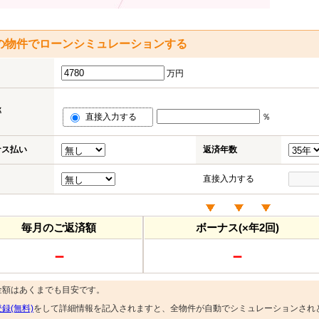
の物件でローンシミュレーションする
万円
率
直接入力する
％
ナス払い
返済年数
直接入力する
毎月のご返済額
ボーナス(×年2回)
－
－
金額はあくまでも目安です。
録(無料)
をして詳細情報を記入されますと、全物件が自動でシミュレーションされ