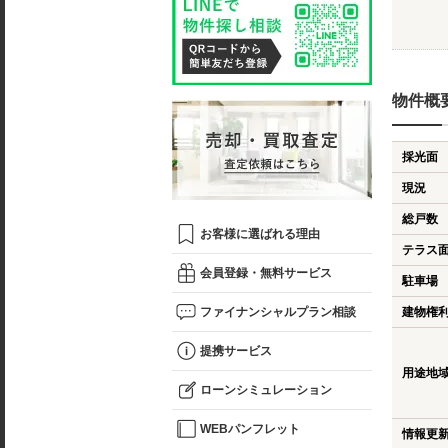
物件概
採光面
現況
総戸数
お客様に選ばれる理由
テラス
会員登録・無料サービス
駐車場
ファイナンシャルプラン相談
建物権
提携サービス
用途地
ローンシミュレーション
WEBパンフレット
情報更