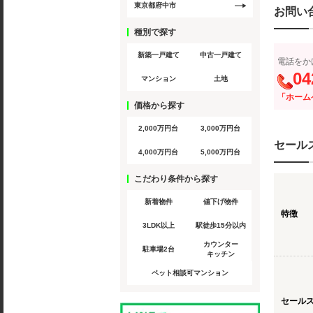
東京都府中市
お問い
種別で探す
新築一戸建て
中古一戸建て
電話をか
04
マンション
土地
「ホーム
価格から探す
2,000万円台
3,000万円台
セール
4,000万円台
5,000万円台
こだわり条件から探す
新着物件
値下げ物件
特徴
3LDK以上
駅徒歩15分以内
カウンター
駐車場2台
キッチン
ペット相談可マンション
セール