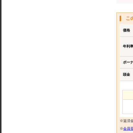
こ
価格
年利
ボー
頭金
※返済
※
会員登