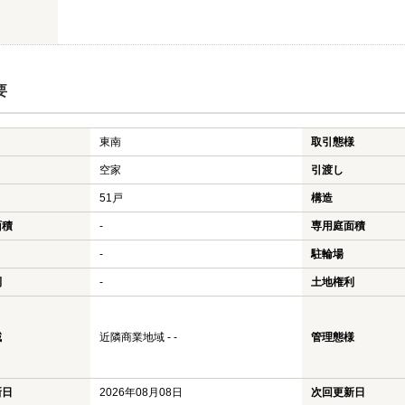
要
東南
取引態様
空家
引渡し
51戸
構造
面積
-
専用庭面積
-
駐輪場
利
-
土地権利
域
近隣商業地域 - -
管理態様
新日
2026年08月08日
次回更新日