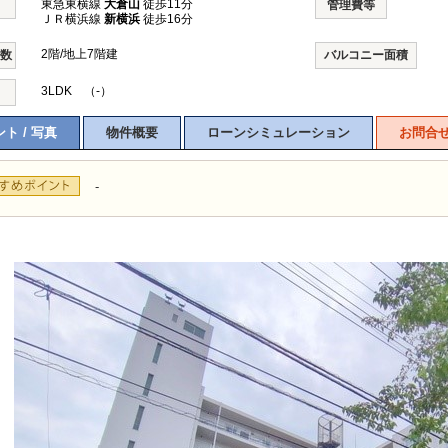
東急東横線
大倉山
徒歩11分
管理費等
ＪＲ横浜線
新横浜
徒歩16分
2階/地上7階建
階数
バルコニー面積
3LDK （-）
ト / 写真
物件概要
ローンシミュレーション
お問合
-