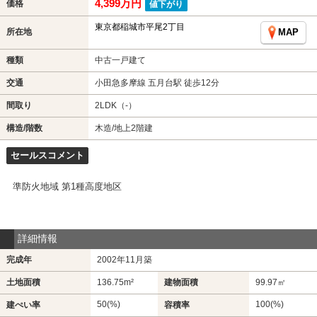
4,399万円
価格
値下がり
東京都稲城市平尾2丁目
所在地
MAP
種類
中古一戸建て
交通
小田急多摩線 五月台駅 徒歩12分
間取り
2LDK（-）
構造/階数
木造/地上2階建
セールスコメント
準防火地域 第1種高度地区
詳細情報
完成年
2002年11月築
土地面積
136.75m²
建物面積
99.97㎡
50(%)
100(%)
建ぺい率
容積率