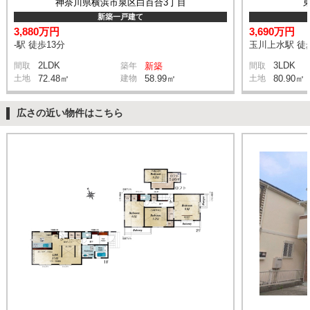
神奈川県横浜市泉区白百合3丁目
新築一戸建て
3,880万円
3,690万円
-駅 徒歩13分
玉川上水駅 徒
2LDK
3LDK
間取
築年
新築
間取
土地
72.48㎡
建物
58.99㎡
土地
80.90㎡
広さの近い物件はこちら