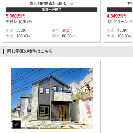
東京都昭島市朝日町5丁目
神
新築一戸建て
5,980万円
4,349万円
中神駅 徒歩7分
-駅 グリーン
3LDK
4LDK
間取
築年
新築
間取
土地
108.43㎡
建物
86.66㎡
土地
106.80㎡
同じ学区の物件はこちら