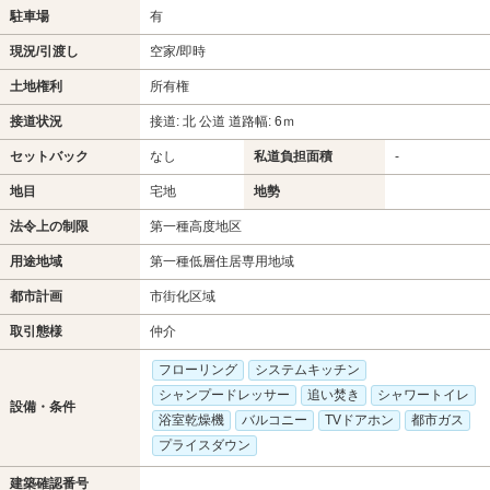
駐車場
有
現況/引渡し
空家/即時
土地権利
所有権
接道状況
接道: 北 公道 道路幅: 6ｍ
セットバック
なし
私道負担面積
-
地目
宅地
地勢
法令上の制限
第一種高度地区
用途地域
第一種低層住居専用地域
都市計画
市街化区域
取引態様
仲介
フローリング
システムキッチン
シャンプードレッサー
追い焚き
シャワートイレ
設備・条件
浴室乾燥機
バルコニー
TVドアホン
都市ガス
プライスダウン
建築確認番号