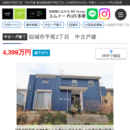
稲城市平尾2丁目 中古戸建 東京都稲城市平尾2丁目｜4,399万円の中古一戸建て｜エムイーPLUS多摩
TOPページ
>
物件検索
>
中古一戸建て
>
稲城市
>
小田急多摩線
>
稲城市平尾2丁目
稲城市平尾2丁目 中古戸建
中古一戸建て
4,399万円
値下がり
MAPで確認