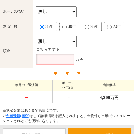
ボーナス払い
返済年数
35年
30年
25年
20年
直接入力する
頭金
万円
ボーナス
毎月のご返済額
物件価格
(×年2回)
－
－
4,399万円
※返済金額はあくまでも目安です。
※
会員登録(無料)
をして詳細情報を記入されますと、全物件が自動でシミュレー
ションされとても便利になります。