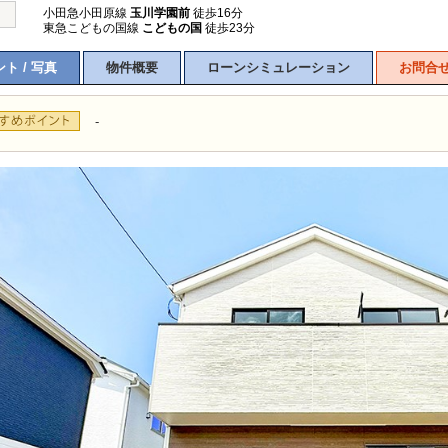
小田急小田原線
玉川学園前
徒歩16分
東急こどもの国線
こどもの国
徒歩23分
ト / 写真
物件概要
ローンシミュレーション
お問合
-