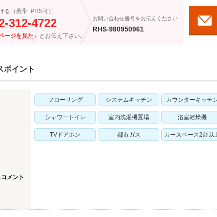
ける（携帯･PHS可）
お問い合わせ番号をお伝えください
2-312-4722
RHS-980950961
ページを見た」
とお伝え下さい。
スポイント
フローリング
システムキッチン
カウンターキッチ
シャワートイレ
室内洗濯機置場
浴室乾燥機
TVドアホン
都市ガス
カースペース2台以
スコメント