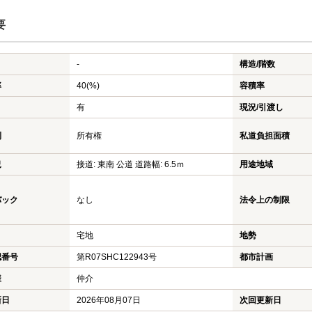
要
-
構造/階数
率
40(%)
容積率
有
現況/引渡し
利
所有権
私道負担面積
況
接道: 東南 公道 道路幅: 6.5ｍ
用途地域
バック
なし
法令上の制限
宅地
地勢
認番号
第R07SHC122943号
都市計画
様
仲介
新日
2026年08月07日
次回更新日