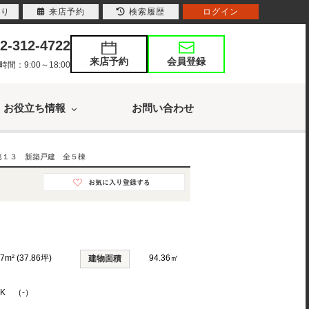
入り
来店予約
検索履歴
ログイン
2-312-4722
来店予約
会員登録
：9:00～18:00
お役立ち情報
お問い合わせ
第１３ 新築戸建 全５棟
17m² (37.86坪)
94.36㎡
建物面積
DK （-）