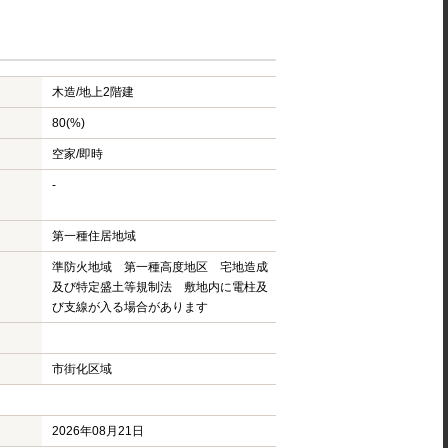
木造/
地上2階建
80(%)
空家/即時
-
第一種住居地域
準防火地域 第一種高度地区 宅地造成
及び特定盛土等規制法 敷地内に電柱及
び支線が入る場合があります
市街化区域
2026年08月21日