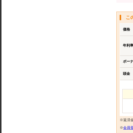
こ
価格
年利
ボー
頭金
※返済
※
会員登