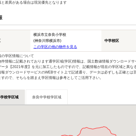
報と差異がある場合は現況優先となります
報
横浜市立奈良小学校
区
(神奈川県横浜市)
中学校区
この学区の他の物件を見る
報の学区情報について
物件情報に記載されております通学区域(学区)情報は、国土数値情報ダウンロードサ
データ【2021年度】を元に加工したものですので、記載情報が現在の学区域と異な
情報ダウンロードサービスのWEBサイト上で記述通り、データは必ずしも正確とは言
ますので、そちらを踏まえ学区情報は参考としてご活用下さい。
小学校学区域
奈良中学校学区域