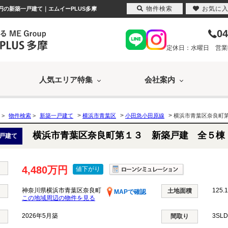
物件検索
お気に
円の新築一戸建て｜エムイーPLUS多摩
04
定休日：水曜日 営業時間
人気エリア特集
会社案内
>
>
>
>
物件検索
>
新築一戸建て
横浜市青葉区
小田急小田原線
横浜市青葉区奈良町
横浜市青葉区奈良町第１３ 新築戸建 全５棟
戸建て
4,480万円
値下がり
神奈川県横浜市青葉区奈良町
125.
土地面積
MAPで確認
この地域周辺の物件を見る
2026年5月築
3SL
間取り