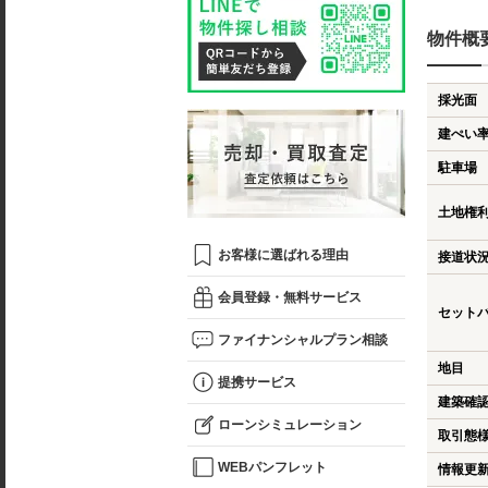
物件概
採光面
建ぺい
駐車場
土地権
お客様に選ばれる理由
接道状
会員登録・無料サービス
セット
ファイナンシャルプラン相談
地目
提携サービス
建築確
ローンシミュレーション
取引態
WEBパンフレット
情報更