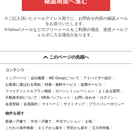
※ご記入頂いたメールアドレス宛てに、お問合せ内容の確認メール
をお送りいたします。
※Yahoo!メールなどのフリーメールをご利用の場合、迷惑メールフ
ォルダに入る場合があります。
このページの先頭へ
コンテンツ
トップページ
会社概要
ME Groupについて
アドバイザー紹介
お客様に選ばれる理由
特典・無料サービス
提携サービス
ファイナンシャルプラン相談
ローンシミュレーション
よくある質問
不動産売却について
WEBパンフレット
お問い合わせ
ログイン
会員登録
会員規約
マイページ
サイトマップ
プライバシーポリシー
物件を探す
新築一戸建て
中古一戸建て
中古マンション
土地
こだわり条件検索
エリアから探す
学区から探す
立川市特集