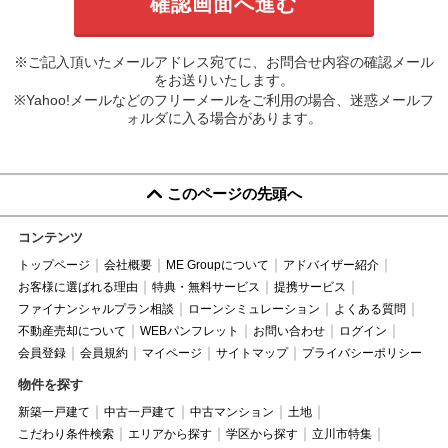
※ご記入頂いたメールアドレス宛てに、お問合せ内容の確認メール
をお送りいたします。
※Yahoo!メールなどのフリーメールをご利用の場合、迷惑メールフ
ォルダに入る場合があります。
このページの先頭へ
コンテンツ
トップページ
会社概要
ME Groupについて
アドバイザー紹介
お客様に選ばれる理由
特典・無料サービス
提携サービス
ファイナンシャルプラン相談
ローンシミュレーション
よくある質問
不動産売却について
WEBパンフレット
お問い合わせ
ログイン
会員登録
会員規約
マイページ
サイトマップ
プライバシーポリシー
物件を探す
新築一戸建て
中古一戸建て
中古マンション
土地
こだわり条件検索
エリアから探す
学区から探す
立川市特集