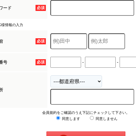
ワード
必須
客様情報の入力
前
必須
-
-
番号
必須
所
会員規約をご確認のうえ下記にチェックして下さい。
同意します
同意しません