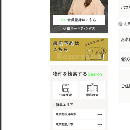
パス
お
お名
電話
物件を検索する
ご住
沿線検索
学区検索
特集エリア
東京都国分寺市
東京都立川市