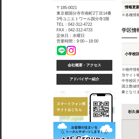
情報更
〒185-0021
東京都国分寺市南町2丁目14番
※各種情
3号ユニエトワール国分寺1階
TEL：042-312-4722
FAX：042-312-4733
学区情
定休日：水曜日
営業時間：9:00～18:00
小学校
会社概要・アクセス
※物件情
当サイト
アドバイザー紹介
中学校区
国土数値
象となり
杉久