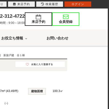
入り
来店予約
検索履歴
ログイン
2-312-4722
来店予約
会員登録
：9:00～18:00
お役立ち情報
お問い合わせ
期 新築戸建 全１棟
77m² (43.49坪)
100.3㎡
建物面積
K （-）