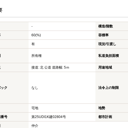
要
-
構造/階数
率
60(%)
容積率
有
現況/引渡し
利
所有権
私道負担面積
況
接道: 北 公道 道路幅: 5ｍ
用途地域
バック
なし
法令上の制限
宅地
地勢
認番号
第25UDI1K建02804号
都市計画
様
仲介