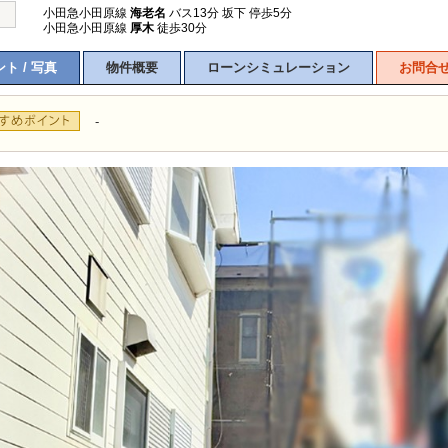
小田急小田原線
海老名
バス13分 坂下 停歩5分
小田急小田原線
厚木
徒歩30分
ト / 写真
物件概要
ローンシミュレーション
お問合
-