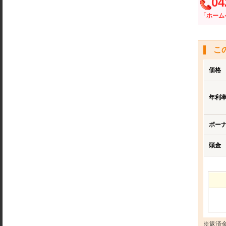
04
「ホーム
こ
価格
年利
ボー
頭金
※返済