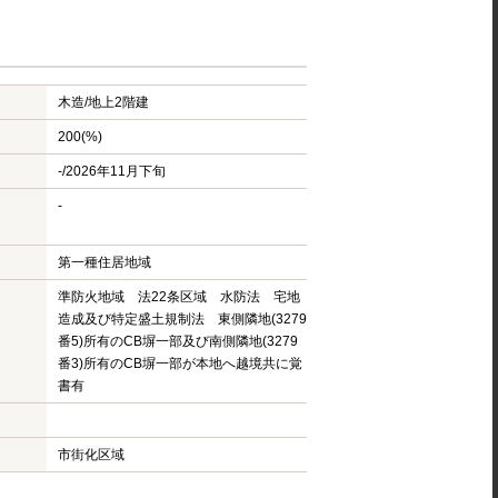
木造/
地上2階建
200(%)
-/2026年11月下旬
-
第一種住居地域
準防火地域 法22条区域 水防法 宅地
造成及び特定盛土規制法 東側隣地(3279
番5)所有のCB塀一部及び南側隣地(3279
番3)所有のCB塀一部が本地へ越境共に覚
書有
市街化区域