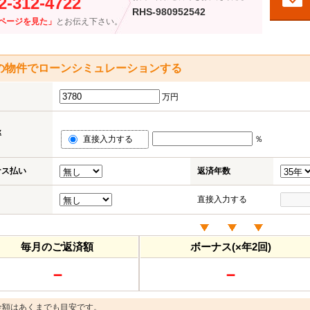
2-312-4722
RHS-980952542
ページを見た」
とお伝え下さい。
の物件でローンシミュレーションする
万円
率
直接入力する
％
ナス払い
返済年数
直接入力する
毎月のご返済額
ボーナス(×年2回)
－
－
金額はあくまでも目安です。