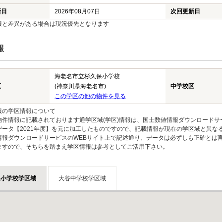
新日
2026年08月07日
次回更新日
報と差異がある場合は現況優先となります
報
海老名市立杉久保小学校
区
(神奈川県海老名市)
中学校区
この学区の他の物件を見る
報の学区情報について
物件情報に記載されております通学区域(学区)情報は、国土数値情報ダウンロードサ
データ【2021年度】を元に加工したものですので、記載情報が現在の学区域と異な
情報ダウンロードサービスのWEBサイト上で記述通り、データは必ずしも正確とは言
ますので、そちらを踏まえ学区情報は参考としてご活用下さい。
保小学校学区域
大谷中学校学区域