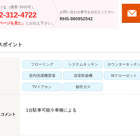
ける（携帯･PHS可）
お問い合わせ番号をお伝えください
2-312-4722
RHS-980952542
ページを見た」
とお伝え下さい。
スポイント
フローリング
システムキッチン
カウンターキッチ
室内洗濯機置場
浴室乾燥機
Wクローゼット
TVドアホン
都市ガス
1台駐車可能※車種による
スコメント