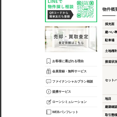
物件概
採光面
建ぺい
駐車場
土地権
お客様に選ばれる理由
接道状
会員登録・無料サービス
セット
ファイナンシャルプラン相談
提携サービス
地目
ローンシミュレーション
建築確
WEBパンフレット
取引態