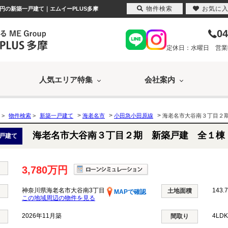
物件検索
お気に
万円の新築一戸建て｜エムイーPLUS多摩
04
定休日：水曜日 営業時間
人気エリア特集
会社案内
>
>
>
>
物件検索
>
新築一戸建て
海老名市
小田急小田原線
海老名市大谷南３丁目２
海老名市大谷南３丁目２期 新築戸建 全１棟
戸建て
3,780万円
神奈川県海老名市大谷南3丁目
143.
土地面積
MAPで確認
この地域周辺の物件を見る
2026年11月築
4LD
間取り