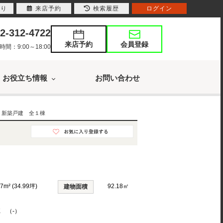
入り
来店予約
検索履歴
ログイン
2-312-4722
来店予約
会員登録
：9:00～18:00
お役立ち情報
お問い合わせ
 新築戸建 全１棟
67m² (34.99坪)
92.18㎡
建物面積
K （-）