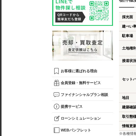
採光面
建ぺい
駐車場
土地権
接道状
お客様に選ばれる理由
セット
会員登録・無料サービス
ファイナンシャルプラン相談
地目
提携サービス
建築確
取引態
ローンシミュレーション
情報更
WEBパンフレット
※各種情