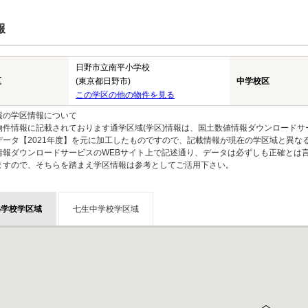
報
日野市立南平小学校
区
(東京都日野市)
中学校区
この学区の他の物件を見る
報の学区情報について
物件情報に記載されております通学区域(学区)情報は、国土数値情報ダウンロードサ
データ【2021年度】を元に加工したものですので、記載情報が現在の学区域と異な
情報ダウンロードサービスのWEBサイト上で記述通り、データは必ずしも正確とは言
ますので、そちらを踏まえ学区情報は参考としてご活用下さい。
小学校学区域
七生中学校学区域