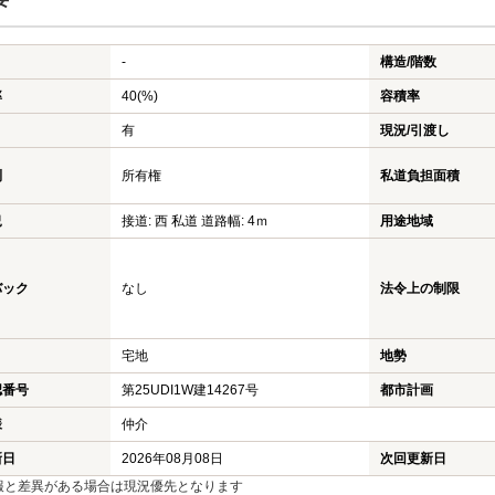
-
構造/階数
率
40(%)
容積率
有
現況/引渡し
利
所有権
私道負担面積
況
接道: 西 私道 道路幅: 4ｍ
用途地域
バック
なし
法令上の制限
宅地
地勢
認番号
第25UDI1W建14267号
都市計画
様
仲介
新日
2026年08月08日
次回更新日
報と差異がある場合は現況優先となります