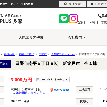
物件検索
お気に
戸建て｜エムイーPLUS多摩
04
定休日：水曜日 営業時間
人気エリア特集
会社案内
>
>
>
>
物件検索
>
新築一戸建て
日野市
多摩都市モノレール
日野市南平５丁目８期
日野市南平５丁目８期 新築戸建 全１棟
戸建て
5,099万円
東京都日野市南平5丁目
115.
土地面積
MAPで確認
この地域周辺の物件を見る
2026年10月築
4LD
間取り