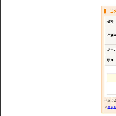
こ
価格
年利
ボー
頭金
※返済
※
会員登