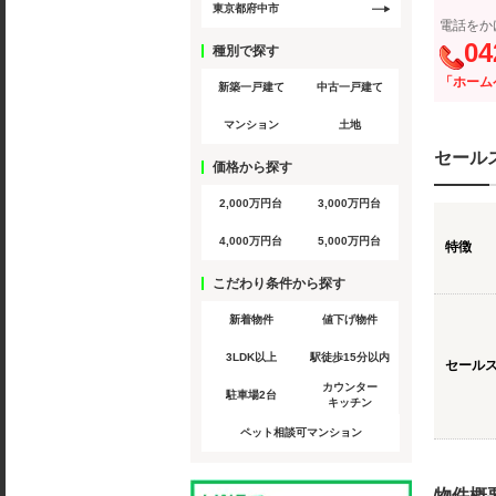
東京都府中市
電話をか
04
種別で探す
「ホーム
新築一戸建て
中古一戸建て
マンション
土地
セール
価格から探す
2,000万円台
3,000万円台
4,000万円台
5,000万円台
特徴
こだわり条件から探す
新着物件
値下げ物件
3LDK以上
駅徒歩15分以内
セール
カウンター
駐車場2台
キッチン
ペット相談可マンション
物件概