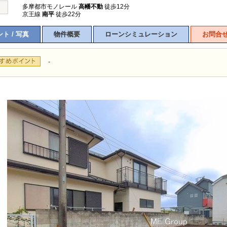
多摩都市モノレール
高幡不動
徒歩12分
京王線
南平
徒歩22分
ト / 写真
物件概要
ローンシミュレーション
お問合
-