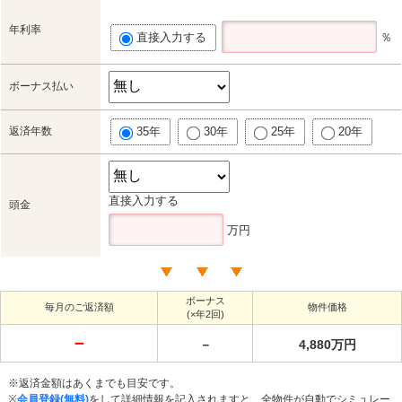
年利率
直接入力する
％
ボーナス払い
返済年数
35年
30年
25年
20年
直接入力する
頭金
万円
ボーナス
毎月のご返済額
物件価格
(×年2回)
－
－
4,880万円
※返済金額はあくまでも目安です。
※
会員登録(無料)
をして詳細情報を記入されますと、全物件が自動でシミュレー