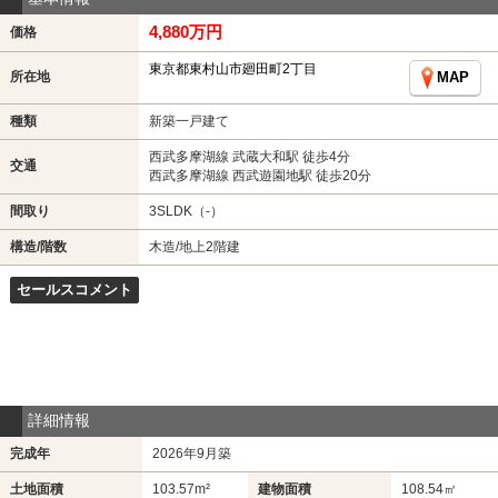
4,880万円
価格
東京都東村山市廻田町2丁目
所在地
MAP
種類
新築一戸建て
西武多摩湖線 武蔵大和駅 徒歩4分
交通
西武多摩湖線 西武遊園地駅 徒歩20分
間取り
3SLDK（-）
構造/階数
木造/地上2階建
セールスコメント
詳細情報
完成年
2026年9月築
土地面積
103.57m²
建物面積
108.54㎡