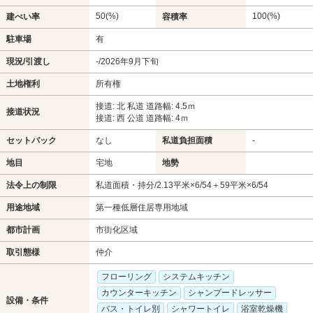
50(%)
100(%)
建ぺい率
容積率
駐車場
有
現況/引渡し
-/2026年9月下旬
土地権利
所有権
接道: 北 私道 道路幅: 4.5ｍ
接道状況
接道: 西 公道 道路幅: 4ｍ
セットバック
なし
私道負担面積
-
地目
宅地
地勢
法令上の制限
私道面積・持分/2.13平米×6/54＋59平米×6/54
用途地域
第一種低層住居専用地域
都市計画
市街化区域
取引態様
仲介
フローリング
システムキッチン
カウンターキッチン
シャンプードレッサー
設備・条件
バス・トイレ別
シャワートイレ
浴室乾燥機