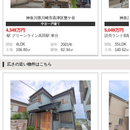
神奈川県川崎市高津区蟹ケ谷
神奈
中古一戸建て
4,349万円
5,049万円
-駅 グリーンライン高田駅 車分
読売ランド前駅
4LDK
3SLDK
間取
築年
2001年
間取
土地
106.80㎡
建物
92.34㎡
土地
140.62㎡
広さの近い物件はこちら