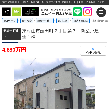
東村山市廻田町２丁目第３ 新築戸建 全１棟 東京都東村山市廻田町2丁目｜4,880万円の新築一戸建て｜エムイーPLUS多摩
TOPページ
>
物件検索
>
新築一戸建て
>
東村山市
>
西武多摩湖線
>
東村山市廻田
東村山市廻田町２丁目第３ 新築戸建
新築一戸建
て
全１棟
4,880万円
MAPで確認