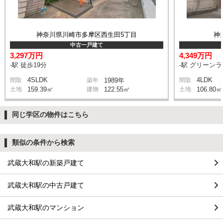
神奈川県川崎市多摩区西生田5丁目
神
中古一戸建て
3,297万円
4,349万円
-駅 徒歩19分
-駅 グリーン
4SLDK
4LDK
間取
築年
1989年
間取
土地
159.39㎡
建物
122.55㎡
土地
106.80㎡
同じ学区の物件はこちら
類似の条件から検索
武蔵大和駅の新築戸建て
武蔵大和駅の中古戸建て
武蔵大和駅のマンション