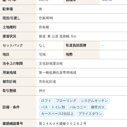
駐車場
有
現況/引渡し
空家/即時
土地権利
所有権
接道状況
接道: 東 公道 道路幅: 6ｍ
セットバック
なし
私道負担面積
-
地目
宅地
地勢
法令上の制限
文化財保護法他
用途地域
第一種低層住居専用地域
都市計画
市街化区域
取引態様
仲介
ロフト
フローリング
システムキッチン
設備・条件
バス・トイレ別
バルコニー
都市ガス
カースペース2台以上
プライスダウン
建築確認番号
第２４ＫＡＫ建確００２９２号