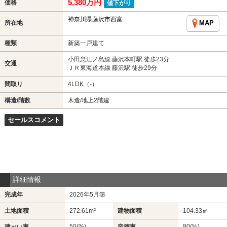
5,380万円
価格
値下がり
神奈川県藤沢市西富
所在地
MAP
種類
新築一戸建て
小田急江ノ島線 藤沢本町駅 徒歩23分
交通
ＪＲ東海道本線 藤沢駅 徒歩29分
間取り
4LDK（-）
構造/階数
木造/地上2階建
セールスコメント
詳細情報
完成年
2026年5月築
土地面積
272.61m²
建物面積
104.33㎡
50(%)
80(%)
建ぺい率
容積率