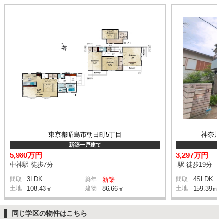
東京都昭島市朝日町5丁目
神奈
新築一戸建て
5,980万円
3,297万円
中神駅 徒歩7分
-駅 徒歩19分
3LDK
4SLDK
間取
築年
新築
間取
土地
108.43㎡
建物
86.66㎡
土地
159.39㎡
同じ学区の物件はこちら