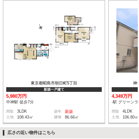
東京都昭島市朝日町5丁目
神
新築一戸建て
5,980万円
4,349万円
中神駅 徒歩7分
-駅 グリーン
3LDK
4LDK
間取
築年
新築
間取
土地
108.43㎡
建物
86.66㎡
土地
106.80㎡
広さの近い物件はこちら