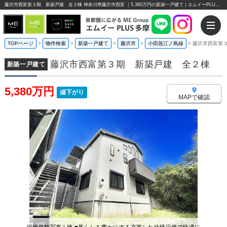
藤沢市西富第３期 新築戸建 全２棟 神奈川県藤沢市西富 ｜5,380万円の新築一戸建て｜エムイーPLUS多摩
TOPページ
>
物件検索
>
新築一戸建て
>
藤沢市
>
小田急江ノ島線
>
藤沢市西富第
藤沢市西富第３期 新築戸建 全２棟
新築一戸建て
5,380万円
値下がり
MAPで確認