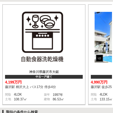
神奈川県藤沢市大鋸
中古一戸建て
4,199万円
4,990万円
藤沢駅 柄沢大上 バス17分 停歩4分
藤沢駅 徒歩25
4LDK
4LDK
間取
築年
1997年
間取
土地
108.37㎡
建物
86.53㎡
土地
133.15㎡
類似の条件から検索