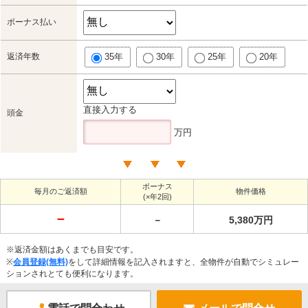
ボーナス払い
返済年数
35年
30年
25年
20年
直接入力する
頭金
万円
ボーナス
毎月のご返済額
物件価格
(×年2回)
－
－
5,380万円
※返済金額はあくまでも目安です。
※
会員登録(無料)
をして詳細情報を記入されますと、全物件が自動でシミュレー
ションされとても便利になります。