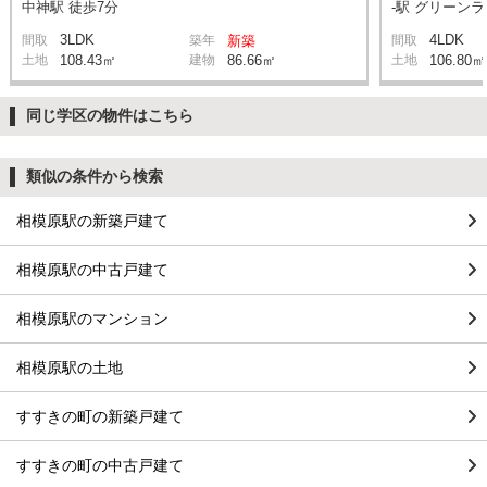
中神駅 徒歩7分
-駅 グリーン
3LDK
4LDK
間取
築年
新築
間取
土地
108.43㎡
建物
86.66㎡
土地
106.80㎡
同じ学区の物件はこちら
類似の条件から検索
相模原駅の新築戸建て
相模原駅の中古戸建て
相模原駅のマンション
相模原駅の土地
すすきの町の新築戸建て
すすきの町の中古戸建て