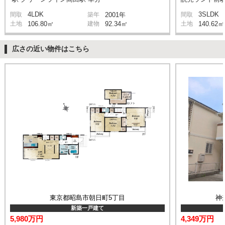
4LDK
3SLDK
間取
築年
2001年
間取
土地
106.80㎡
建物
92.34㎡
土地
140.62㎡
広さの近い物件はこちら
東京都昭島市朝日町5丁目
神
新築一戸建て
5,980万円
4,349万円