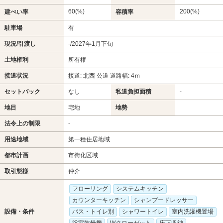
60(%)
200(%)
建ぺい率
容積率
駐車場
有
現況/引渡し
-/2027年1月下旬
土地権利
所有権
接道状況
接道: 北西 公道 道路幅: 4ｍ
セットバック
なし
私道負担面積
-
地目
宅地
地勢
-
法令上の制限
用途地域
第一種住居地域
都市計画
市街化区域
取引態様
仲介
フローリング
システムキッチン
カウンターキッチン
シャンプードレッサー
設備・条件
バス・トイレ別
シャワートイレ
室内洗濯機置場
浴室乾燥機
Wクローゼット
床下収納