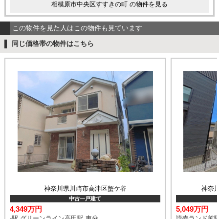
相模原市中央区すすきの町 の物件を見る
この物件を見た人はこの物件も見ています
同じ価格帯の物件はこちら
神奈川県川崎市高津区蟹ケ谷
神奈
中古一戸建て
4,349万円
5,049万円
-駅 グリーンライン高田駅 車分
読売ランド前駅