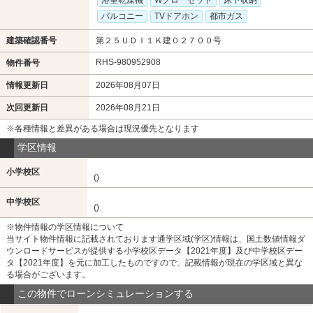
バルコニー
TVドアホン
都市ガス
建築確認番号
第２５ＵＤＩ１Ｋ建０２７００号
RHS-980952908
物件番号
情報更新日
2026年08月07日
次回更新日
2026年08月21日
※各種情報と差異がある場合は現況優先となります
学区情報
小学校区
()
中学校区
()
※物件情報の学区情報について
当サイト物件情報に記載されております通学区域(学区)情報は、国土数値情報ダ
ウンロードサービスが提供する小学校区データ【2021年度】及び中学校区デー
タ【2021年度】を元に加工したものですので、記載情報が現在の学区域と異な
る場合がございます。
この物件でローンシミュレーションする