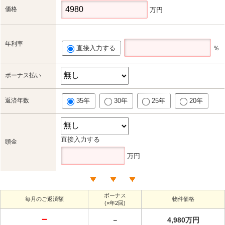
価格
万円
年利率
直接入力する
％
ボーナス払い
返済年数
35年
30年
25年
20年
直接入力する
頭金
万円
ボーナス
毎月のご返済額
物件価格
(×年2回)
－
－
4,980万円