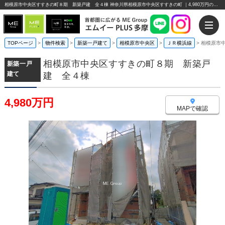
相模原市中央区すすきの町８期 新築戸建 全４棟 神奈川県相模原市中央区すすきの町 ｜4,980万円の新築一戸建て｜エムイーPLUS多摩
TOPページ
>
物件検索
>
新築一戸建て
>
相模原市中央区
>
ＪＲ横浜線
>
相模原市
相模原市中央区すすきの町８期 新築戸
新築一戸
建て
建 全４棟
4,980万円
MAPで確認