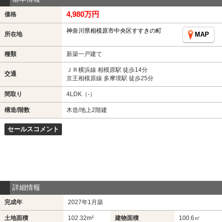
4,980万円
価格
神奈川県相模原市中央区すすきの町
所在地
MAP
種類
新築一戸建て
ＪＲ横浜線 相模原駅 徒歩14分
交通
京王相模原線 多摩境駅 徒歩25分
間取り
4LDK（-）
構造/階数
木造/地上2階建
セールスコメント
詳細情報
完成年
2027年1月築
土地面積
102.32m²
建物面積
100.6㎡