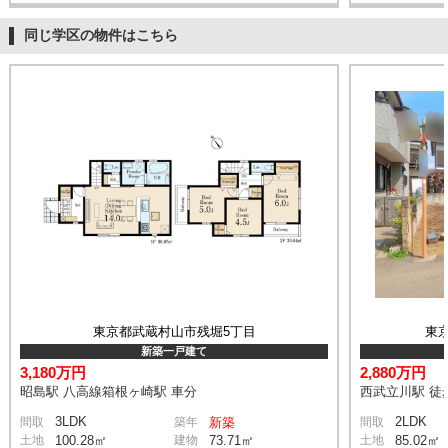
同じ学区の物件はこちら
東京都武蔵村山市残堀5丁目
東
新築一戸建て
3,180万円
2,880万円
昭島駅 八高線箱根ヶ崎駅 車分
西武立川駅 徒
3LDK
2LDK
間取
築年
新築
間取
土地
100.28㎡
建物
73.71㎡
土地
85.02㎡