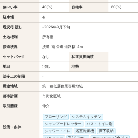
40(%)
80(%)
建ぺい率
容積率
駐車場
有
現況/引渡し
-/2026年9月下旬
土地権利
所有権
接道状況
接道: 南 公道 道路幅: 4ｍ
セットバック
なし
私道負担面積
-
地目
宅地
地勢
-
法令上の制限
用途地域
第一種低層住居専用地域
都市計画
市街化区域
取引態様
仲介
フローリング
システムキッチン
シャンプードレッサー
バス・トイレ別
設備・条件
シャワートイレ
浴室乾燥機
床下収納
バルコニー
TVドアホン
カースペース2台以上