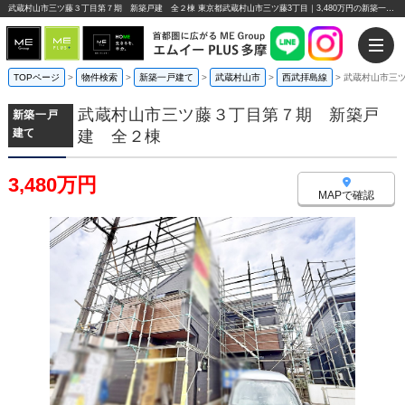
武蔵村山市三ツ藤３丁目第７期 新築戸建 全２棟 東京都武蔵村山市三ツ藤3丁目｜3,480万円の新築一戸建て｜エムイーPLUS多摩
TOPページ
>
物件検索
>
新築一戸建て
>
武蔵村山市
>
西武拝島線
>
武蔵村山市三
武蔵村山市三ツ藤３丁目第７期 新築戸
新築一戸
建て
建 全２棟
3,480万円
MAPで確認