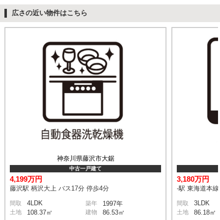
広さの近い物件はこちら
神奈川県藤沢市大鋸
中古一戸建て
4,199万円
3,180万円
藤沢駅 柄沢大上 バス17分 停歩4分
-駅 東海道本
4LDK
3LDK
間取
築年
1997年
間取
土地
108.37㎡
建物
86.53㎡
土地
86.18㎡