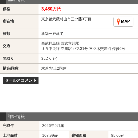
3,480万円
価格
東京都武蔵村山市三ツ藤3丁目
所在地
MAP
種類
新築一戸建て
西武拝島線 西武立川駅
交通
ＪＲ中央線 立川駅 バス31分 三ツ木交差点 停歩6分
間取り
3LDK（-）
構造/階数
木造/地上2階建
セールスコメント
詳細情報
完成年
2026年9月築
土地面積
108.99m²
建物面積
85.05㎡