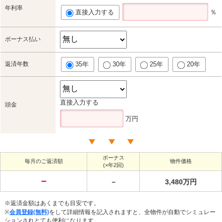
年利率
直接入力する
％
ボーナス払い
返済年数
35年
30年
25年
20年
直接入力する
頭金
万円
ボーナス
毎月のご返済額
物件価格
(×年2回)
－
－
3,480万円
※返済金額はあくまでも目安です。
※
会員登録(無料)
をして詳細情報を記入されますと、全物件が自動でシミュレー
ションされとても便利になります。