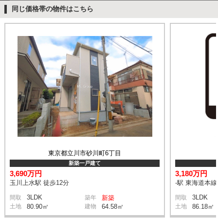
同じ価格帯の物件はこちら
東京都立川市砂川町6丁目
新築一戸建て
3,690万円
3,180万円
玉川上水駅 徒歩12分
-駅 東海道本
3LDK
3LDK
間取
築年
新築
間取
土地
80.90㎡
建物
64.58㎡
土地
86.18㎡