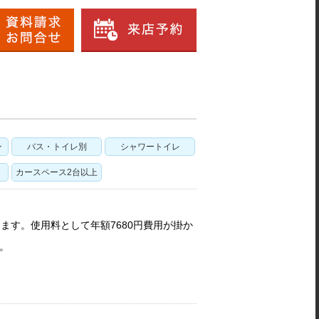
ン
バス・トイレ別
シャワートイレ
カースペース2台以上
とします。使用料として年額7680円費用が掛か
。