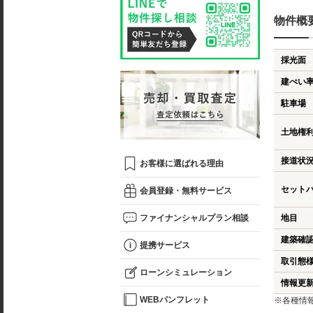
物件概
採光面
建ぺい
駐車場
土地権
接道状
お客様に選ばれる理由
セット
会員登録・無料サービス
ファイナンシャルプラン相談
地目
建築確
提携サービス
取引態
ローンシミュレーション
情報更
WEBパンフレット
※各種情