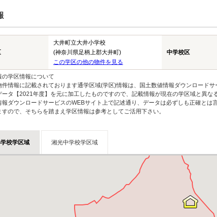
報
大井町立大井小学校
区
(神奈川県足柄上郡大井町)
中学校区
この学区の他の物件を見る
報の学区情報について
物件情報に記載されております通学区域(学区)情報は、国土数値情報ダウンロードサ
データ【2021年度】を元に加工したものですので、記載情報が現在の学区域と異な
情報ダウンロードサービスのWEBサイト上で記述通り、データは必ずしも正確とは言
ますので、そちらを踏まえ学区情報は参考としてご活用下さい。
小学校学区域
湘光中学校学区域