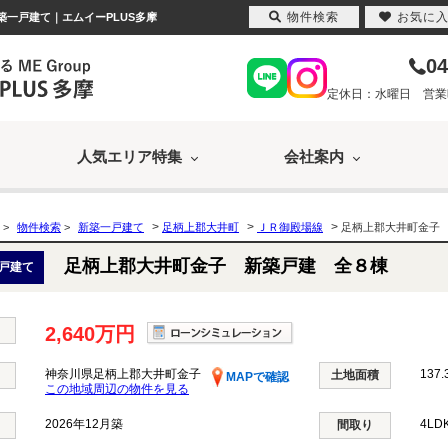
物件検索
お気に
築一戸建て｜エムイーPLUS多摩
04
定休日：水曜日 営業時間
人気エリア特集
会社案内
>
>
>
>
物件検索
>
新築一戸建て
足柄上郡大井町
ＪＲ御殿場線
足柄上郡大井町金子
足柄上郡大井町金子 新築戸建 全８棟
戸建て
2,640万円
神奈川県足柄上郡大井町金子
137.
土地面積
MAPで確認
この地域周辺の物件を見る
2026年12月築
4LD
間取り