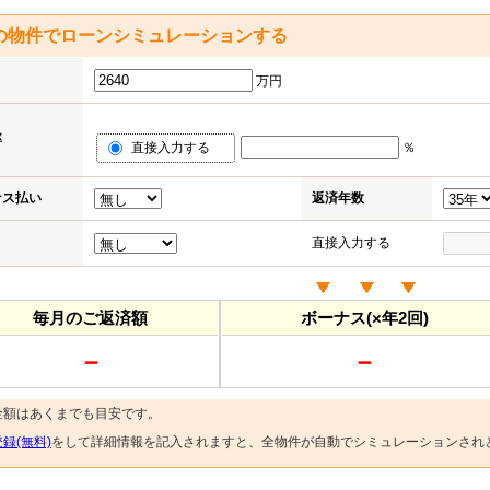
の物件でローンシミュレーションする
万円
率
直接入力する
％
ナス払い
返済年数
直接入力する
毎月のご返済額
ボーナス(×年2回)
－
－
金額はあくまでも目安です。
録(無料)
をして詳細情報を記入されますと、全物件が自動でシミュレーションされ