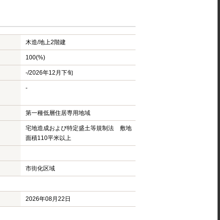
木造/
地上2階建
100(%)
-/2026年12月下旬
-
第一種低層住居専用地域
宅地造成および特定盛土等規制法 敷地
面積110平米以上
市街化区域
2026年08月22日