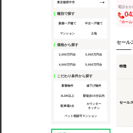
東京都府中市
電話をか
04
種別で探す
「ホーム
新築一戸建て
中古一戸建て
マンション
土地
セール
価格から探す
2,000万円台
3,000万円台
4,000万円台
5,000万円台
特徴
こだわり条件から探す
新着物件
値下げ物件
3LDK以上
駅徒歩15分以内
セール
カウンター
駐車場2台
キッチン
ペット相談可マンション