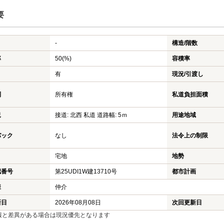
要
-
構造/階数
率
50(%)
容積率
有
現況/引渡し
利
所有権
私道負担面積
況
接道: 北西 私道 道路幅: 5ｍ
用途地域
バック
なし
法令上の制限
宅地
地勢
認番号
第25UDI1W建13710号
都市計画
様
仲介
新日
2026年08月08日
次回更新日
報と差異がある場合は現況優先となります