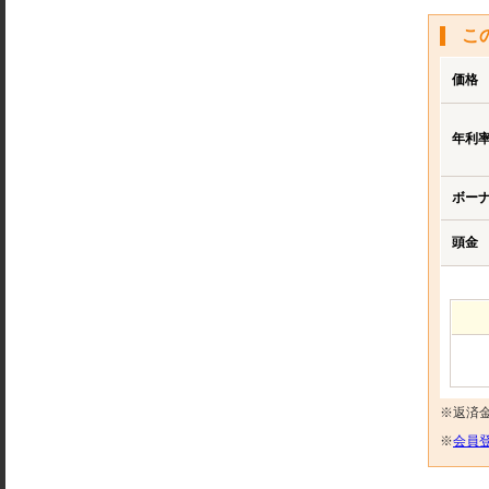
こ
価格
年利
ボー
頭金
※返済
※
会員登