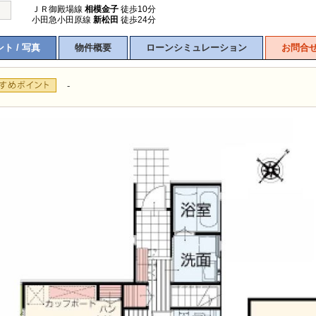
ＪＲ御殿場線
相模金子
徒歩10分
小田急小田原線
新松田
徒歩24分
ト / 写真
物件概要
ローンシミュレーション
お問合
-