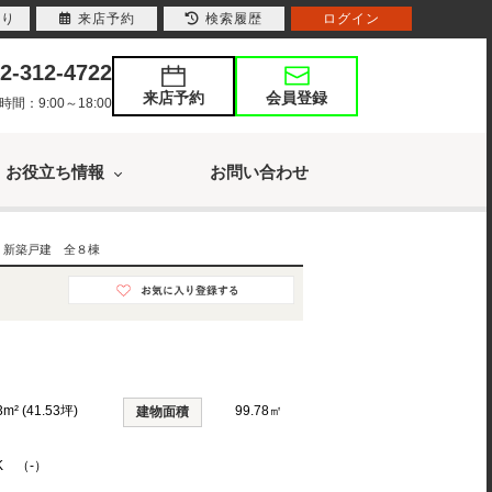
入り
来店予約
検索履歴
ログイン
2-312-4722
来店予約
会員登録
：9:00～18:00
お役立ち情報
お問い合わせ
 新築戸建 全８棟
3m² (41.53坪)
99.78㎡
建物面積
K （-）