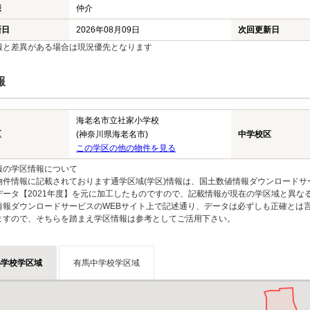
様
仲介
新日
2026年08月09日
次回更新日
報と差異がある場合は現況優先となります
報
海老名市立社家小学校
区
(神奈川県海老名市)
中学校区
この学区の他の物件を見る
報の学区情報について
物件情報に記載されております通学区域(学区)情報は、国土数値情報ダウンロードサ
データ【2021年度】を元に加工したものですので、記載情報が現在の学区域と異な
情報ダウンロードサービスのWEBサイト上で記述通り、データは必ずしも正確とは言
ますので、そちらを踏まえ学区情報は参考としてご活用下さい。
小学校学区域
有馬中学校学区域