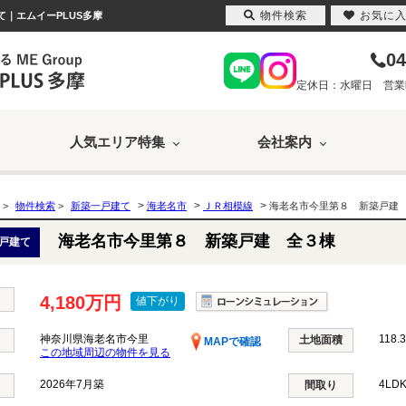
物件検索
お気に
て｜エムイーPLUS多摩
04
定休日：水曜日 営業時間
人気エリア特集
会社案内
>
>
>
>
物件検索
>
新築一戸建て
海老名市
ＪＲ相模線
海老名市今里第８ 新築戸建
海老名市今里第８ 新築戸建 全３棟
戸建て
4,180万円
値下がり
神奈川県海老名市今里
118.
土地面積
MAPで確認
この地域周辺の物件を見る
2026年7月築
4LD
間取り