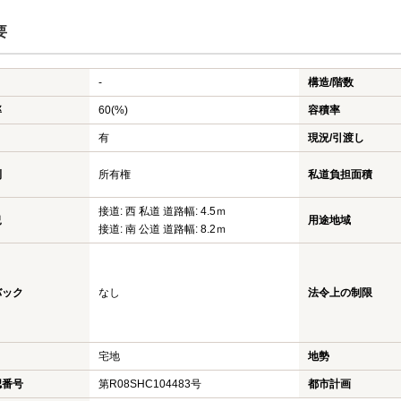
要
-
構造/階数
率
60(%)
容積率
有
現況/引渡し
利
所有権
私道負担面積
接道: 西 私道 道路幅: 4.5ｍ
況
用途地域
接道: 南 公道 道路幅: 8.2ｍ
バック
なし
法令上の制限
宅地
地勢
認番号
第R08SHC104483号
都市計画