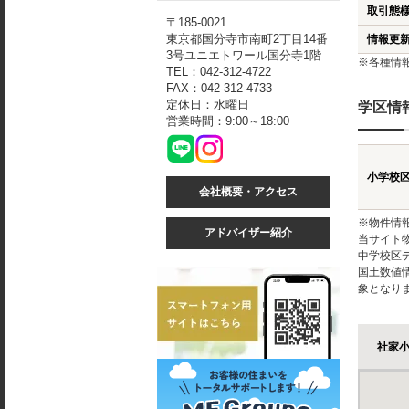
取引態
〒185-0021
東京都国分寺市南町2丁目14番
情報更
3号ユニエトワール国分寺1階
※各種情
TEL：042-312-4722
FAX：042-312-4733
定休日：水曜日
学区情
営業時間：9:00～18:00
小学校
会社概要・アクセス
※物件情
アドバイザー紹介
当サイト
中学校区
国土数値
象となり
社家