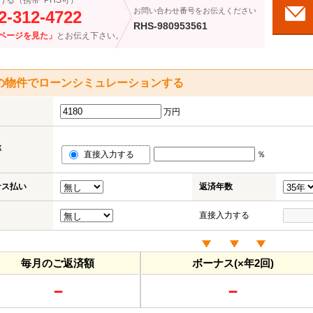
ける（携帯･PHS可）
お問い合わせ番号をお伝えください
2-312-4722
RHS-980953561
ページを見た」
とお伝え下さい。
の物件でローンシミュレーションする
万円
率
直接入力する
％
ナス払い
返済年数
直接入力する
毎月のご返済額
ボーナス(×年2回)
－
－