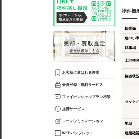
物件概
採光面
建ぺい
駐車場
土地権
お客様に選ばれる理由
接道状
会員登録・無料サービス
ファイナンシャルプラン相談
セット
提携サービス
ローンシミュレーション
地目
WEBパンフレット
建築確