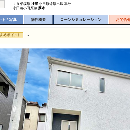
ＪＲ相模線
社家
小田原線厚木駅 車分
小田急小田原線
厚木
ト / 写真
物件概要
ローンシミュレーション
お問合
-