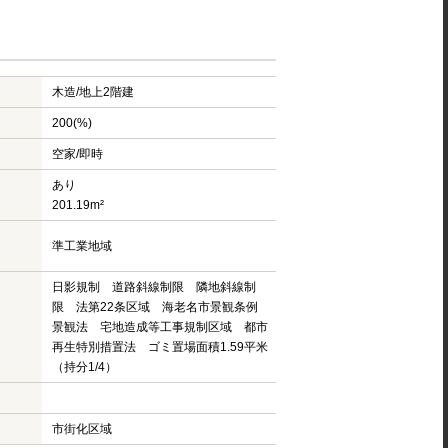
木造/
地上2階建
200(%)
空家/即時
あり
201.19m²
準工業地域
日影規制 道路斜線制限 隣地斜線制
限 法第22条区域 海老名市景観条例
景観法 宅地造成等工事規制区域 都市
再生特別措置法 ゴミ置場面積1.59平米
（持分1/4）
市街化区域