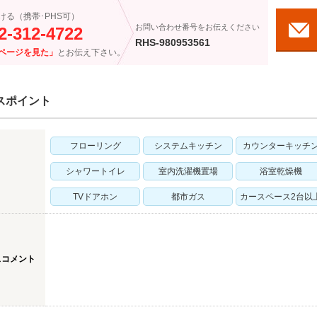
ける（携帯･PHS可）
お問い合わせ番号をお伝えください
2-312-4722
RHS-980953561
ページを見た」
とお伝え下さい。
スポイント
フローリング
システムキッチン
カウンターキッチ
シャワートイレ
室内洗濯機置場
浴室乾燥機
TVドアホン
都市ガス
カースペース2台以
スコメント