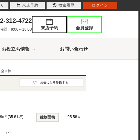
入り
来店予約
検索履歴
ログイン
2-312-4722
来店予約
会員登録
：9:00～18:00
お役立ち情報
お問い合わせ
 全３棟
39m² (35.81坪)
95.58㎡
建物面積
K （-）