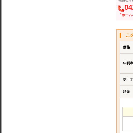
電話をか
04
「ホーム
こ
価格
年利
ボー
頭金