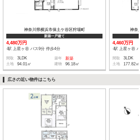
神奈川県横浜市保土ケ谷区狩場町
神奈
新築一戸建て
4,480万円
4,460万円
-駅 上星ヶ谷 バス9分 停歩4分
-駅 上星ヶ谷 
3LDK
3LDK
間取
築年
新築
間取
土地
94.01㎡
建物
96.18㎡
土地
177.82㎡
広さの近い物件はこちら