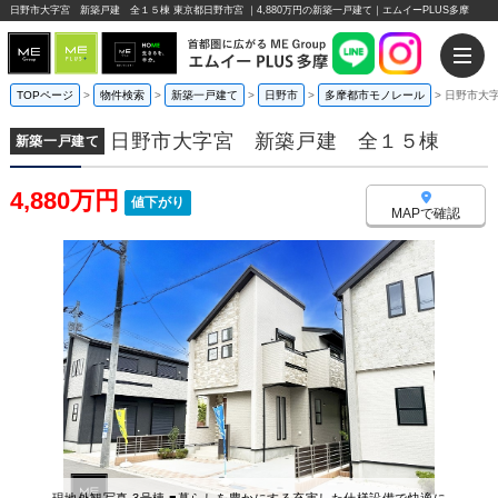
日野市大字宮 新築戸建 全１５棟 東京都日野市宮 ｜4,880万円の新築一戸建て｜エムイーPLUS多摩
TOPページ
>
物件検索
>
新築一戸建て
>
日野市
>
多摩都市モノレール
>
日野市大
日野市大字宮 新築戸建 全１５棟
新築一戸建て
4,880万円
値下がり
MAPで確認