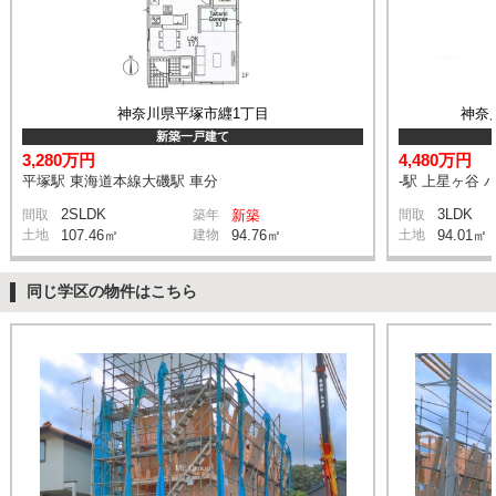
神奈川県平塚市纒1丁目
神奈
新築一戸建て
3,280万円
4,480万円
平塚駅 東海道本線大磯駅 車分
-駅 上星ヶ谷 
2SLDK
3LDK
間取
築年
新築
間取
土地
107.46㎡
建物
94.76㎡
土地
94.01㎡
同じ学区の物件はこちら