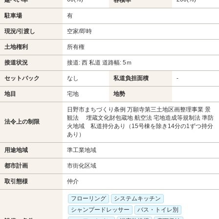
駐車場
有
現況/引渡し
空家/即時
土地権利
所有権
接道状況
接道: 西 私道 道路幅: 5ｍ
セットバック
なし
私道負担面積
-
地目
宅地
地勢
日野市まちづくり条例 万願寺第三土地区画整理事業 景
観法 埋蔵文化財包蔵地 航空法 宅地造成等規制法 準防
法令上の制限
火地域 私道持分あり（15号棟を除き14分の1ずつ持分
あり）
用途地域
準工業地域
都市計画
市街化区域
取引態様
仲介
フローリング
システムキッチン
シャンプードレッサー
バス・トイレ別