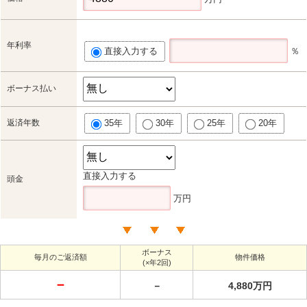
年利率
直接入力する
％
ボーナス払い
返済年数
35年
30年
25年
20年
直接入力する
頭金
万円
ボーナス
毎月のご返済額
物件価格
(×年2回)
－
－
4,880万円