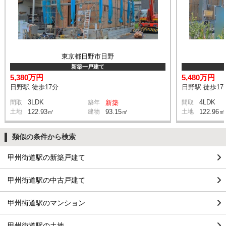
東京都日野市日野
新築一戸建て
5,380万円
5,480万円
日野駅 徒歩17分
日野駅 徒歩17
3LDK
4LDK
間取
築年
新築
間取
土地
122.93㎡
建物
93.15㎡
土地
122.96㎡
類似の条件から検索
甲州街道駅の新築戸建て
甲州街道駅の中古戸建て
甲州街道駅のマンション
甲州街道駅の土地