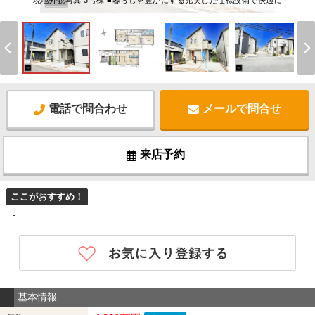
現地外観写真 3号棟 ■暮らしを豊かにする充実した仕様設備で快適に
電話で問合わせ
メールで問合せ
来店予約
ここがおすすめ！
-
基本情報