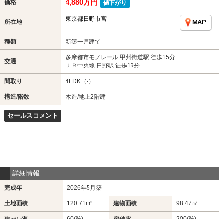
4,880万円
価格
値下がり
東京都日野市宮
所在地
MAP
種類
新築一戸建て
多摩都市モノレール 甲州街道駅 徒歩15分
交通
ＪＲ中央線 日野駅 徒歩19分
間取り
4LDK（-）
構造/階数
木造/地上2階建
セールスコメント
詳細情報
完成年
2026年5月築
土地面積
120.71m²
建物面積
98.47㎡
60(%)
200(%)
建ぺい率
容積率