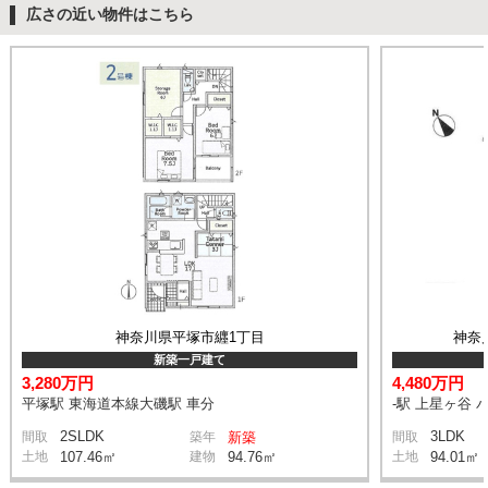
広さの近い物件はこちら
神奈川県平塚市纒1丁目
神奈
新築一戸建て
3,280万円
4,480万円
平塚駅 東海道本線大磯駅 車分
-駅 上星ヶ谷 
2SLDK
3LDK
間取
築年
新築
間取
土地
107.46㎡
建物
94.76㎡
土地
94.01㎡