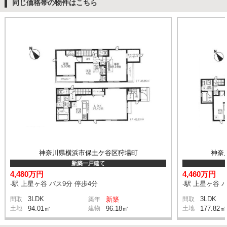
同じ価格帯の物件はこちら
神奈川県横浜市保土ケ谷区狩場町
神奈
新築一戸建て
4,480万円
4,460万円
-駅 上星ヶ谷 バス9分 停歩4分
-駅 上星ヶ谷 
3LDK
3LDK
間取
築年
新築
間取
土地
94.01㎡
建物
96.18㎡
土地
177.82㎡