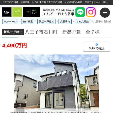
八王子市石川町 新築戸建 全７棟 東京都八王子市石川町 ｜4,490万円の新築一戸建て｜エムイーPLUS多摩
TOPページ
>
物件検索
>
新築一戸建て
>
八王子市
>
ＪＲ八高線
>
八王子市石川町
八王子市石川町 新築戸建 全７棟
新築一戸建て
4,490万円
MAPで確認