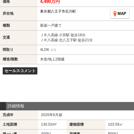
4,490万円
価格
東京都八王子市石川町
所在地
MAP
種類
新築一戸建て
ＪＲ八高線 小宮駅 徒歩16分
交通
ＪＲ八高線 北八王子駅 徒歩21分
間取り
4LDK（-）
構造/階数
木造/地上2階建
セールスコメント
詳細情報
完成年
2026年6月築
土地面積
130.02m²
建物面積
103.59㎡
40(%)
80(%)
建ぺい率
容積率