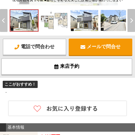
現地外観写真 2号棟 ■暮らしを彩る充実した設備仕様が備わった住まい
電話で問合わせ
メールで問合せ
来店予約
ここがおすすめ！
-
基本情報