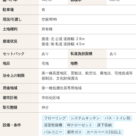
駐車場
有
現況/引渡し
空家/即時
土地権利
所有権
接道: 北 公道 道路幅: 2.9ｍ
接道状況
接道: 南 私道 道路幅: 4.5ｍ
セットバック
あり
私道負担面積
あり
地目
宅地
地勢
第一種高度地区、景観法、航空法、農地法、宅地造成等
法令上の制限
規制法、文化財保護法
用途地域
第一種低層住居専用地域
都市計画
市街化区域
取引態様
仲介
フローリング
システムキッチン
バス・トイレ別
設備・条件
浴室乾燥機
Wクローゼット
床下収納
バルコニー
都市ガス
カースペース2台以上