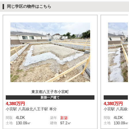
同じ学区の物件はこちら
東京都八王子市小宮町
新築一戸建て
4,380万円
4,380万円
小宮駅 八高線北八王子駅 車分
小宮駅 八高線
4LDK
4LDK
間取
築年
新築
間取
土地
130.09㎡
建物
97.2㎡
土地
130.09㎡