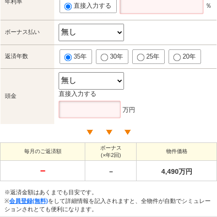
年利率
直接入力する
％
ボーナス払い
返済年数
35年
30年
25年
20年
直接入力する
頭金
万円
ボーナス
毎月のご返済額
物件価格
(×年2回)
－
－
4,490万円
※返済金額はあくまでも目安です。
※
会員登録(無料)
をして詳細情報を記入されますと、全物件が自動でシミュレー
ションされとても便利になります。