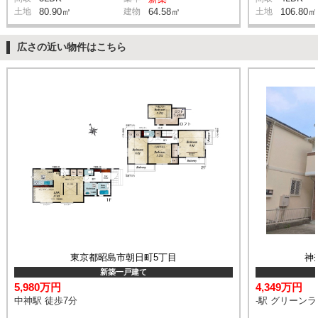
土地
80.90㎡
建物
64.58㎡
土地
106.80㎡
広さの近い物件はこちら
東京都昭島市朝日町5丁目
神
新築一戸建て
5,980万円
4,349万円
中神駅 徒歩7分
-駅 グリーン