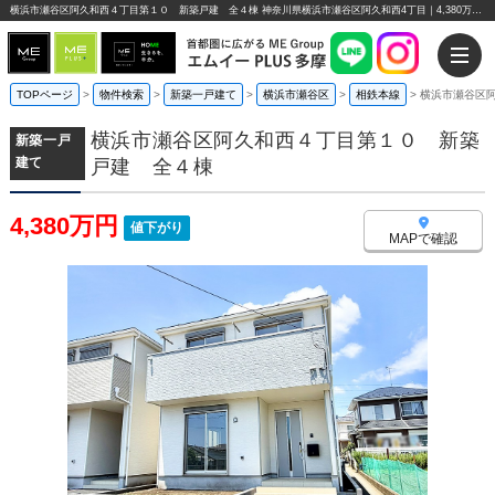
横浜市瀬谷区阿久和西４丁目第１０ 新築戸建 全４棟 神奈川県横浜市瀬谷区阿久和西4丁目｜4,380万円の新築一戸建て｜エムイーPLUS多摩
TOPページ
>
物件検索
>
新築一戸建て
>
横浜市瀬谷区
>
相鉄本線
>
横浜市瀬谷区
横浜市瀬谷区阿久和西４丁目第１０ 新築
新築一戸
建て
戸建 全４棟
4,380万円
値下がり
MAPで確認