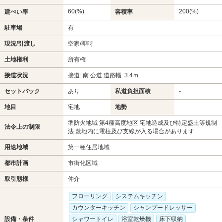
60(%)
200(%)
建ぺい率
容積率
駐車場
有
現況/引渡し
空家/即時
土地権利
所有権
接道状況
接道: 南 公道 道路幅: 3.4ｍ
セットバック
あり
私道負担面積
-
地目
宅地
地勢
準防火地域 第4種高度地区 宅地造成及び特定盛土等規制
法令上の制限
法 敷地内に電柱及び支線が入る場合があります
用途地域
第一種住居地域
都市計画
市街化区域
取引態様
仲介
フローリング
システムキッチン
カウンターキッチン
シャンプードレッサー
設備・条件
シャワートイレ
浴室乾燥機
床下収納