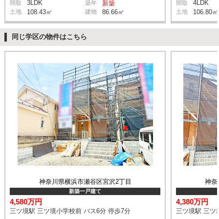
3LDK
4LDK
間取
築年
新築
間取
土地
108.43㎡
建物
86.66㎡
土地
106.80㎡
同じ学区の物件はこちら
神奈川県横浜市瀬谷区宮沢2丁目
神奈
新築一戸建て
4,580万円
4,380万円
三ツ境駅 三ツ境小学校前 バス6分 停歩7分
三ツ境駅 三ツ