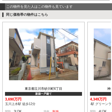
この物件を見た人はこの物件も見ています
同じ価格帯の物件はこちら
東京都立川市砂川町6丁目
神
新築一戸建て
3,690万円
4,349万円
玉川上水駅 徒歩12分
-駅 グリーン
3LDK
4LDK
間取
築年
新築
間取