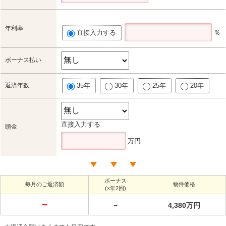
年利率
直接入力する
％
ボーナス払い
返済年数
35年
30年
25年
20年
直接入力する
頭金
万円
ボーナス
毎月のご返済額
物件価格
(×年2回)
－
－
4,380万円