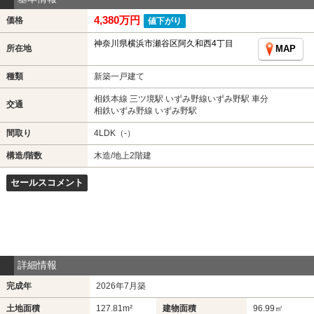
4,380万円
価格
値下がり
神奈川県横浜市瀬谷区阿久和西4丁目
所在地
MAP
種類
新築一戸建て
相鉄本線 三ツ境駅 いずみ野線いずみ野駅 車分
交通
相鉄いずみ野線 いずみ野駅
間取り
4LDK（-）
構造/階数
木造/地上2階建
セールスコメント
詳細情報
完成年
2026年7月築
土地面積
127.81m²
建物面積
96.99㎡