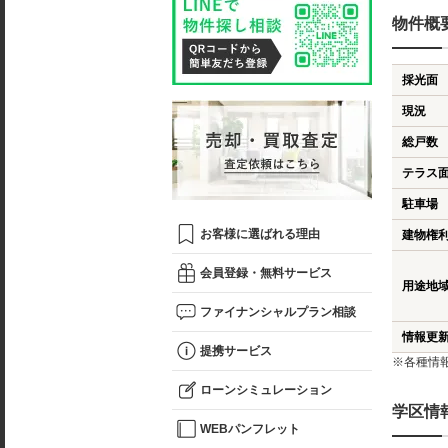
物件概
採光面
現況
総戸数
テラス
駐車場
お客様に選ばれる理由
建物権
会員登録・無料サービス
用途地
ファイナンシャルプラン相談
情報更
提携サービス
※各種情
ローンシミュレーション
学区情
WEBパンフレット