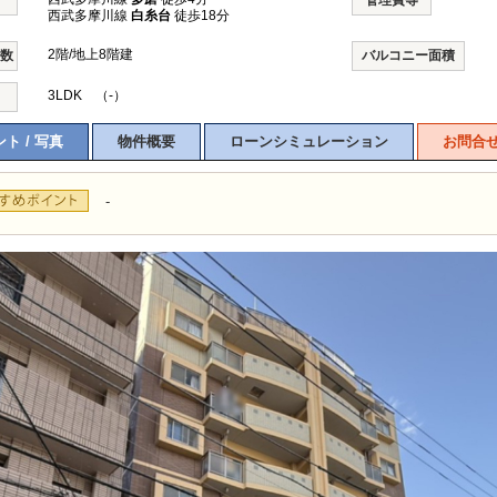
管理費等
西武多摩川線
白糸台
徒歩18分
2階/地上8階建
階数
バルコニー面積
3LDK （-）
ト / 写真
物件概要
ローンシミュレーション
お問合
-