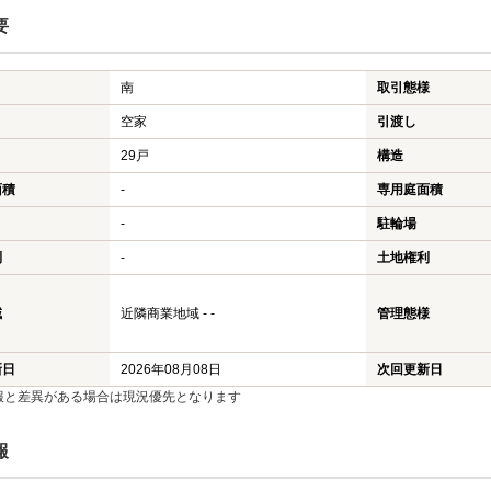
要
南
取引態様
空家
引渡し
29戸
構造
面積
-
専用庭面積
-
駐輪場
利
-
土地権利
域
近隣商業地域 - -
管理態様
新日
2026年08月08日
次回更新日
報と差異がある場合は現況優先となります
報