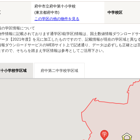
府中市立府中第十小学校
区
(東京都府中市)
中学校区
この学区の他の物件を見る
報の学区情報について
物件情報に記載されております通学区域(学区)情報は、国土数値情報ダウンロードサ
データ【2021年度】を元に加工したものですので、記載情報が現在の学区域と異な
情報ダウンロードサービスのWEBサイト上で記述通り、データは必ずしも正確とは言
ますので、そちらを踏まえ学区情報は参考としてご活用下さい。
第十小学校学区域
府中第二中学校学区域
学