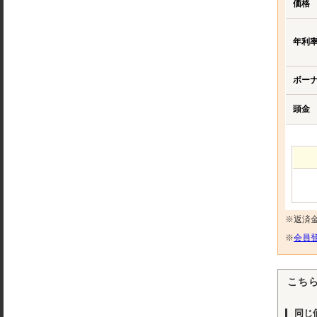
価格
年利
ボー
頭金
※返済
※
会員登
こち
同じ