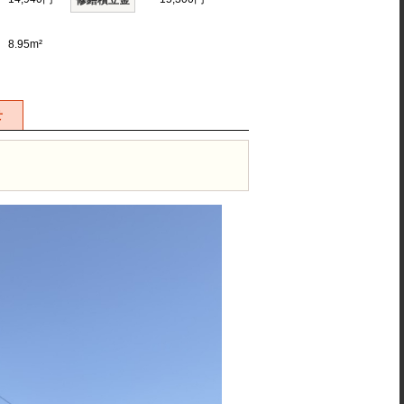
修繕積立金
8.95m²
せ