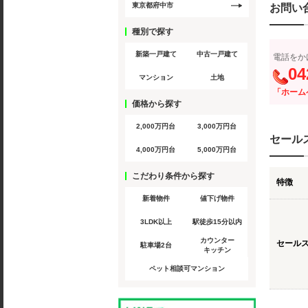
東京都府中市
お問い
種別で探す
新築一戸建て
中古一戸建て
電話をか
04
マンション
土地
「ホーム
価格から探す
2,000万円台
3,000万円台
セール
4,000万円台
5,000万円台
こだわり条件から探す
特徴
新着物件
値下げ物件
3LDK以上
駅徒歩15分以内
カウンター
セール
駐車場2台
キッチン
ペット相談可マンション