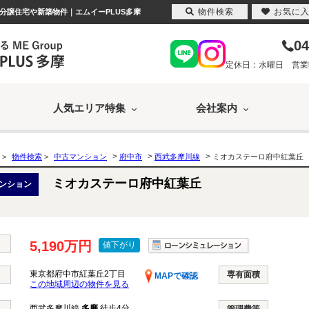
物件検索
お気に
分譲住宅や新築物件｜エムイーPLUS多摩
04
定休日：水曜日 営業時間
人気エリア特集
会社案内
>
>
>
>
物件検索
>
中古マンション
府中市
西武多摩川線
ミオカステーロ府中紅葉
ミオカステーロ府中紅葉丘
ンション
5,190万円
値下がり
東京都府中市紅葉丘2丁目
専有面積
MAPで確認
この地域周辺の物件を見る
西武多摩川線
多磨
徒歩4分