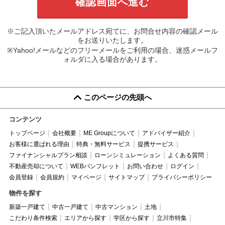
※ご記入頂いたメールアドレス宛てに、お問合せ内容の確認メール
をお送りいたします。
※Yahoo!メールなどのフリーメールをご利用の場合、迷惑メールフ
ォルダに入る場合があります。
このページの先頭へ
コンテンツ
トップページ
会社概要
ME Groupについて
アドバイザー紹介
お客様に選ばれる理由
特典・無料サービス
提携サービス
ファイナンシャルプラン相談
ローンシミュレーション
よくある質問
不動産売却について
WEBパンフレット
お問い合わせ
ログイン
会員登録
会員規約
マイページ
サイトマップ
プライバシーポリシー
物件を探す
新築一戸建て
中古一戸建て
中古マンション
土地
こだわり条件検索
エリアから探す
学区から探す
立川市特集