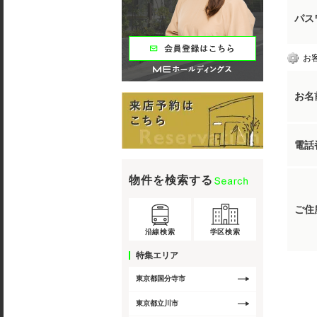
パス
お
お名
電話
物件を検索する
ご住
沿線検索
学区検索
特集エリア
東京都国分寺市
東京都立川市