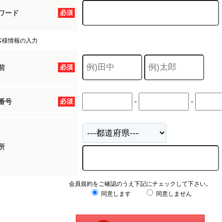
ワード
必須
客様情報の入力
前
必須
-
-
番号
必須
所
会員規約をご確認のうえ下記にチェックして下さい。
同意します
同意しません