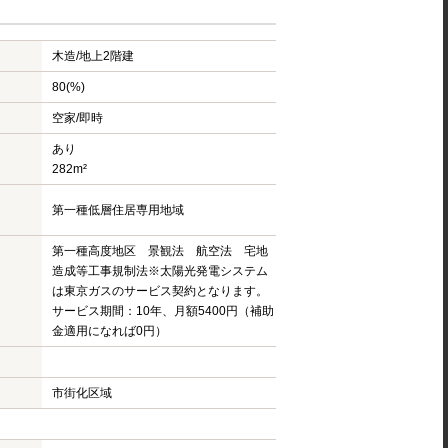
木造/
地上2階建
80(%)
空家/即時
あり
282m²
第一種低層住居専用地域
第一種高度地区 景観法 航空法 宅地
造成等工事規制法※太陽光発電システム
は東京ガスのサービス契約となります。
サービス期間：10年、月額5400円（補助
金適用になれば0円）
市街化区域