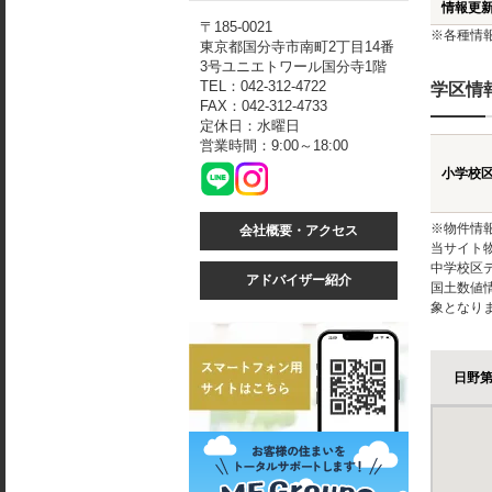
情報更
〒185-0021
※各種情
東京都国分寺市南町2丁目14番
3号ユニエトワール国分寺1階
TEL：042-312-4722
学区情
FAX：042-312-4733
定休日：水曜日
営業時間：9:00～18:00
小学校
※物件情
会社概要・アクセス
当サイト
中学校区
アドバイザー紹介
国土数値
象となり
日野