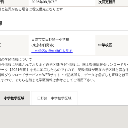
新日
2026年08月07日
次回更新日
報と差異がある場合は現況優先となります
報
日野市立日野第一小学校
区
(東京都日野市)
中学校区
この学区の他の物件を見る
報の学区情報について
物件情報に記載されております通学区域(学区)情報は、国土数値情報ダウンロードサ
データ【2021年度】を元に加工したものですので、記載情報が現在の学区域と異な
情報ダウンロードサービスのWEBサイト上で記述通り、データは必ずしも正確とは言
ますので、そちらを踏まえ学区情報は参考としてご活用下さい。
第一小学校学区域
日野第一中学校学区域