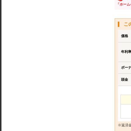
「ホーム
こ
価格
年利
ボー
頭金
※返済