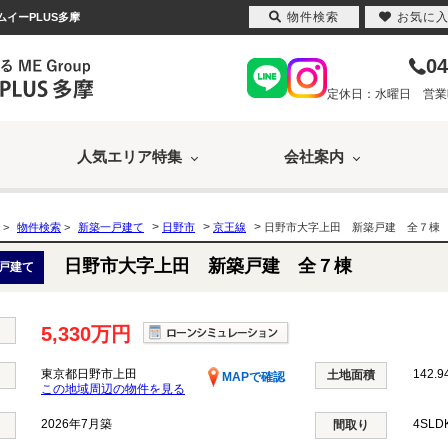
物件検索
お気に
ムイーPLUS多摩
04
定休日：水曜日 営業時間
人気エリア特集
会社案内
>
>
>
>
物件検索
>
新築一戸建て
日野市
京王線
日野市大字上田 新築戸建 全７棟
日野市大字上田 新築戸建 全７棟
戸建て
5,330万円
東京都日野市上田
142.9
土地面積
MAPで確認
この地域周辺の物件を見る
2026年7月築
4SL
間取り