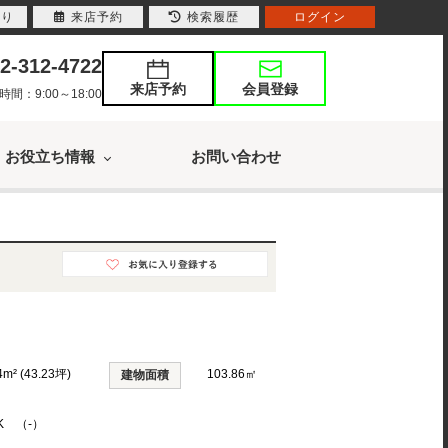
入り
来店予約
検索履歴
ログイン
2-312-4722
来店予約
会員登録
：9:00～18:00
お役立ち情報
お問い合わせ
4m² (43.23坪)
103.86㎡
建物面積
DK （-）