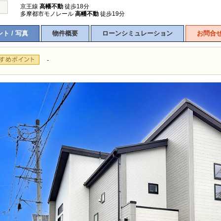
京王線
高幡不動
徒歩18分
多摩都市モノレール
高幡不動
徒歩19分
ト / 写真
物件概要
ローンシミュレーション
お問合
-