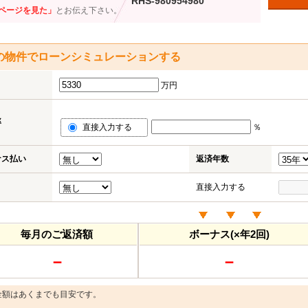
RHS-980954980
ページを見た」
とお伝え下さい。
の物件でローンシミュレーションする
万円
率
直接入力する
％
ナス払い
返済年数
直接入力する
毎月のご返済額
ボーナス(×年2回)
－
－
金額はあくまでも目安です。