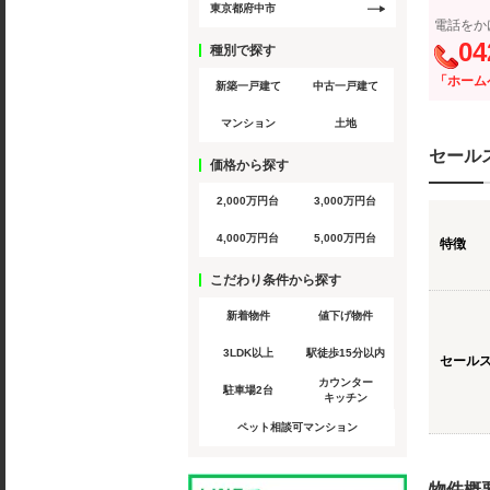
東京都府中市
電話をか
04
種別で探す
「ホーム
新築一戸建て
中古一戸建て
マンション
土地
セール
価格から探す
2,000万円台
3,000万円台
4,000万円台
5,000万円台
特徴
こだわり条件から探す
新着物件
値下げ物件
3LDK以上
駅徒歩15分以内
セール
カウンター
駐車場2台
キッチン
ペット相談可マンション
物件概