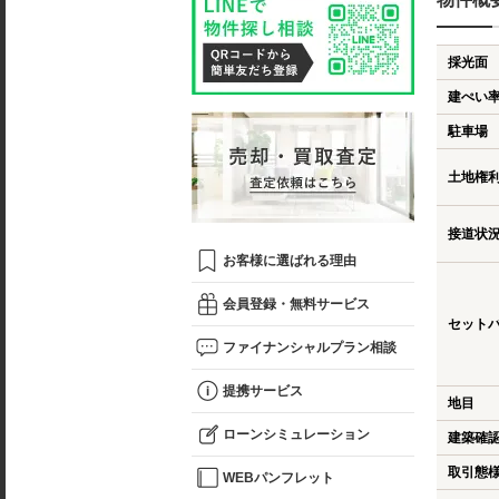
採光面
建ぺい
駐車場
土地権
接道状
お客様に選ばれる理由
会員登録・無料サービス
セット
ファイナンシャルプラン相談
提携サービス
地目
ローンシミュレーション
建築確
取引態
WEBパンフレット