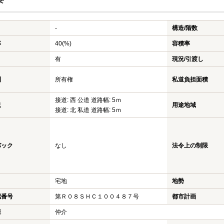
-
構造/階数
率
40(%)
容積率
有
現況/引渡し
利
所有権
私道負担面積
接道: 西 公道 道路幅: 5ｍ
況
用途地域
接道: 北 私道 道路幅: 5ｍ
バック
なし
法令上の制限
宅地
地勢
認番号
第Ｒ０８ＳＨＣ１００４８７号
都市計画
様
仲介