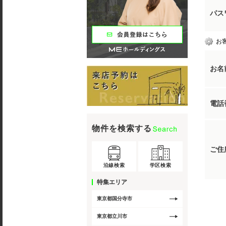
パス
お
お名
電話
物件を検索する
ご住
沿線検索
学区検索
特集エリア
東京都国分寺市
東京都立川市