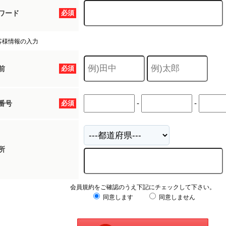
ワード
必須
客様情報の入力
前
必須
-
-
番号
必須
所
会員規約をご確認のうえ下記にチェックして下さい。
同意します
同意しません