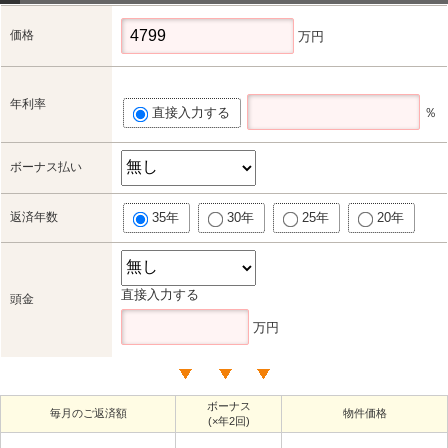
価格
万円
年利率
直接入力する
％
ボーナス払い
返済年数
35年
30年
25年
20年
直接入力する
頭金
万円
ボーナス
毎月のご返済額
物件価格
(×年2回)