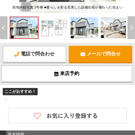
現地外観写真 2号棟 ■暮らしを彩る充実した設備仕様が備わった住まい
電話で問合わせ
メールで問合せ
来店予約
ここがおすすめ！
-
基本情報