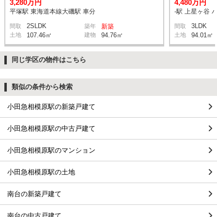
3,280万円
4,480万円
平塚駅 東海道本線大磯駅 車分
-駅 上星ヶ谷 
2SLDK
3LDK
間取
築年
新築
間取
土地
107.46㎡
建物
94.76㎡
土地
94.01㎡
同じ学区の物件はこちら
類似の条件から検索
小田急相模原駅の新築戸建て
小田急相模原駅の中古戸建て
小田急相模原駅のマンション
小田急相模原駅の土地
南台の新築戸建て
南台の中古戸建て