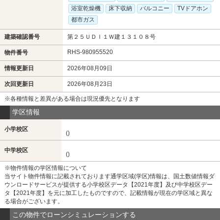
浴室乾燥機
床下収納
バルコニー
TVドアホン
都市ガス
建築確認番号
第２５ＵＤＩ１Ｗ建１３１０８号
RHS-980955520
物件番号
情報更新日
2026年08月09日
次回更新日
2026年08月23日
※各種情報と差異がある場合は現況優先となります
学区情報
小学校区
()
中学校区
()
※物件情報の学区情報について
当サイト物件情報に記載されております通学区域(学区)情報は、国土数値情報ダ
ウンロードサービスが提供する小学校区データ【2021年度】及び中学校区デー
タ【2021年度】を元に加工したものですので、記載情報が現在の学区域と異な
る場合がございます。
この物件でローンシミュレーションする