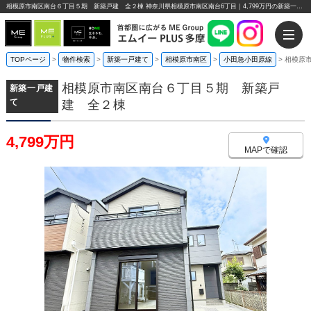
相模原市南区南台６丁目５期 新築戸建 全２棟 神奈川県相模原市南区南台6丁目｜4,799万円の新築一戸建て｜エムイーPLUS多摩
TOPページ
>
物件検索
>
新築一戸建て
>
相模原市南区
>
小田急小田原線
>
相模原
相模原市南区南台６丁目５期 新築戸
新築一戸建
て
建 全２棟
4,799万円
MAPで確認