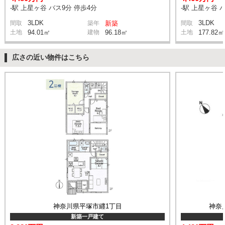
-駅 上星ヶ谷 バス9分 停歩4分
-駅 上星ヶ谷 
3LDK
3LDK
間取
築年
新築
間取
土地
94.01㎡
建物
96.18㎡
土地
177.82㎡
広さの近い物件はこちら
神奈川県平塚市纒1丁目
神奈
新築一戸建て