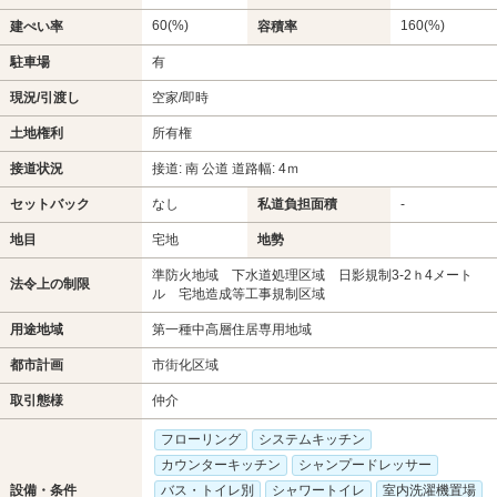
60(%)
160(%)
建ぺい率
容積率
駐車場
有
現況/引渡し
空家/即時
土地権利
所有権
接道状況
接道: 南 公道 道路幅: 4ｍ
セットバック
なし
私道負担面積
-
地目
宅地
地勢
準防火地域 下水道処理区域 日影規制3-2ｈ4メート
法令上の制限
ル 宅地造成等工事規制区域
用途地域
第一種中高層住居専用地域
都市計画
市街化区域
取引態様
仲介
フローリング
システムキッチン
カウンターキッチン
シャンプードレッサー
設備・条件
バス・トイレ別
シャワートイレ
室内洗濯機置場