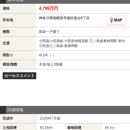
4,799万円
価格
神奈川県相模原市南区南台6丁目
所在地
MAP
種類
新築一戸建て
小田急小田原線 小田急相模原駅 江ノ島線東林間駅 車分
交通
小田急江ノ島線 東林間駅
間取り
4LDK（-）
構造/階数
木造/地上2階建
セールスコメント
詳細情報
完成年
2026年7月築
土地面積
83.16m²
建物面積
94.4㎡