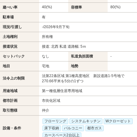
40(%)
80(%)
建ぺい率
容積率
駐車場
有
現況/引渡し
-/2026年9月下旬
土地権利
所有権
接道状況
接道: 北西 私道 道路幅: 5ｍ
セットバック
なし
私道負担面積
-
地目
宅地
地勢
法第22条区域 第1種高度地区 新設道路1-5号地で
法令上の制限
270.66平米を5分の1ずつ
用途地域
第一種低層住居専用地域
都市計画
市街化区域
取引態様
仲介
フローリング
システムキッチン
Wクローゼット
設備・条件
床下収納
バルコニー
都市ガス
カースペース2台以上