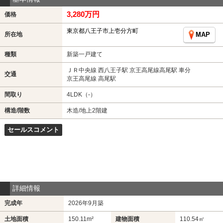
3,280万円
価格
東京都八王子市上壱分方町
所在地
MAP
種類
新築一戸建て
ＪＲ中央線 西八王子駅 京王高尾線高尾駅 車分
交通
京王高尾線 高尾駅
間取り
4LDK（-）
構造/階数
木造/地上2階建
セールスコメント
詳細情報
完成年
2026年9月築
土地面積
150.11m²
建物面積
110.54㎡