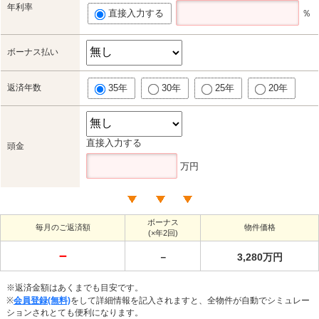
年利率
直接入力する
％
ボーナス払い
返済年数
35年
30年
25年
20年
直接入力する
頭金
万円
ボーナス
毎月のご返済額
物件価格
(×年2回)
－
－
3,280万円
※返済金額はあくまでも目安です。
※
会員登録(無料)
をして詳細情報を記入されますと、全物件が自動でシミュレー
ションされとても便利になります。