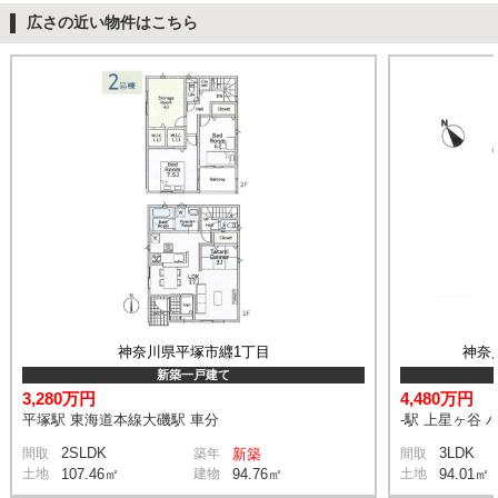
広さの近い物件はこちら
神奈川県平塚市纒1丁目
神奈
新築一戸建て
3,280万円
4,480万円
平塚駅 東海道本線大磯駅 車分
-駅 上星ヶ谷 
2SLDK
3LDK
間取
築年
新築
間取
土地
107.46㎡
建物
94.76㎡
土地
94.01㎡