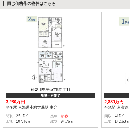
同じ価格帯の物件はこちら
神奈川県平塚市纒1丁目
新築一戸建て
3,280万円
2,880万円
平塚駅 東海道本線大磯駅 車分
平塚駅 東海道
2SLDK
4LDK
間取
築年
新築
間取
土地
107.46㎡
建物
94.76㎡
土地
142.63㎡