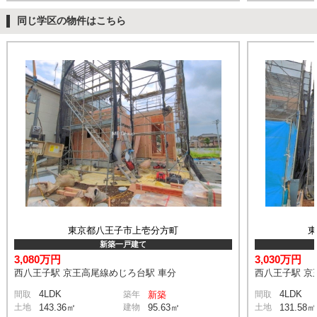
同じ学区の物件はこちら
東京都八王子市上壱分方町
新築一戸建て
3,080万円
3,030万円
西八王子駅 京王高尾線めじろ台駅 車分
西八王子駅 京
4LDK
4LDK
間取
築年
新築
間取
土地
143.36㎡
建物
95.63㎡
土地
131.58㎡