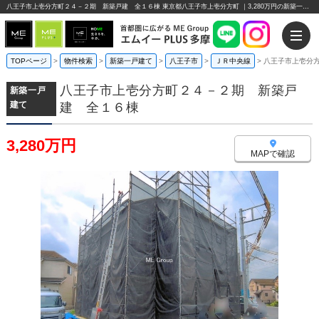
八王子市上壱分方町２４－２期 新築戸建 全１６棟 東京都八王子市上壱分方町 ｜3,280万円の新築一戸建て｜エムイーPLUS多摩
TOPページ
>
物件検索
>
新築一戸建て
>
八王子市
>
ＪＲ中央線
>
八王子市上壱分
八王子市上壱分方町２４－２期 新築戸
新築一戸
建て
建 全１６棟
3,280万円
MAPで確認