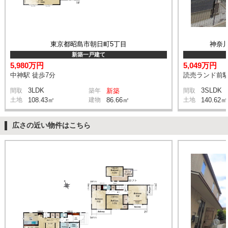
東京都昭島市朝日町5丁目
神奈
新築一戸建て
5,980万円
5,049万円
中神駅 徒歩7分
読売ランド前駅
3LDK
3SLDK
間取
築年
新築
間取
土地
108.43㎡
建物
86.66㎡
土地
140.62㎡
広さの近い物件はこちら