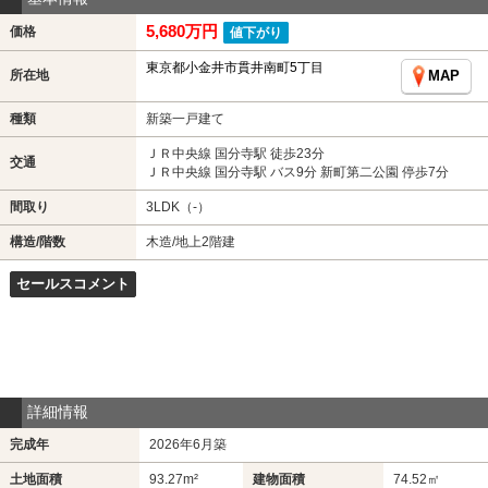
5,680万円
価格
値下がり
東京都小金井市貫井南町5丁目
所在地
MAP
種類
新築一戸建て
ＪＲ中央線 国分寺駅 徒歩23分
交通
ＪＲ中央線 国分寺駅 バス9分 新町第二公園 停歩7分
間取り
3LDK（-）
構造/階数
木造/地上2階建
セールスコメント
詳細情報
完成年
2026年6月築
土地面積
93.27m²
建物面積
74.52㎡