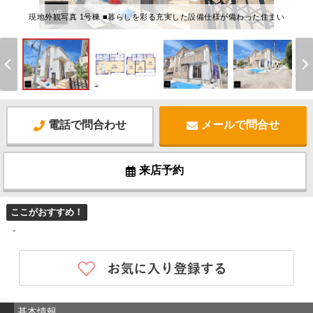
現地外観写真 1号棟 ■暮らしを彩る充実した設備仕様が備わった住まい
電話で問合わせ
メールで問合せ
来店予約
ここがおすすめ！
-
基本情報