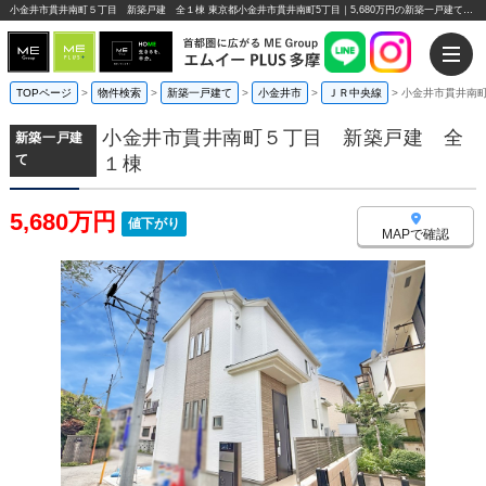
小金井市貫井南町５丁目 新築戸建 全１棟 東京都小金井市貫井南町5丁目｜5,680万円の新築一戸建て｜エムイーPLUS多摩
TOPページ
>
物件検索
>
新築一戸建て
>
小金井市
>
ＪＲ中央線
>
小金井市貫井南
小金井市貫井南町５丁目 新築戸建 全
新築一戸建
て
１棟
5,680万円
値下がり
MAPで確認