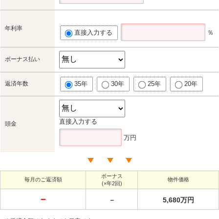
年利率
直接入力する
％
ボーナス払い
返済年数
35年
30年
25年
20年
直接入力する
頭金
万円
ボーナス
毎月のご返済額
物件価格
(×年2回)
－
－
5,680万円