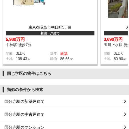
東京都昭島市朝日町5丁目
新築一戸建て
5,980万円
3,690万円
中神駅 徒歩7分
玉川上水駅 徒
3LDK
3LDK
間取
築年
新築
間取
土地
108.43㎡
建物
86.66㎡
土地
80.90㎡
同じ学区の物件はこちら
類似の条件から検索
国分寺駅の新築戸建て
国分寺駅の中古戸建て
国分寺駅のマンション