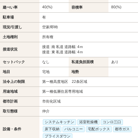
40(%)
80(%)
建ぺい率
容積率
駐車場
有
現況/引渡し
空家/即時
土地権利
所有権
接道: 南 私道 道路幅: 4ｍ
接道状況
接道: 東 私道 道路幅: 4ｍ
セットバック
なし
私道負担面積
あり
地目
宅地
地勢
法令上の制限
第一種高度地区 22条区域
用途地域
第一種低層住居専用地域
都市計画
市街化区域
取引態様
仲介
システムキッチン
浴室乾燥機
コンロ三口
設備・条件
床下収納
バルコニー
宅配ボックス
都市ガス
プライスダウン