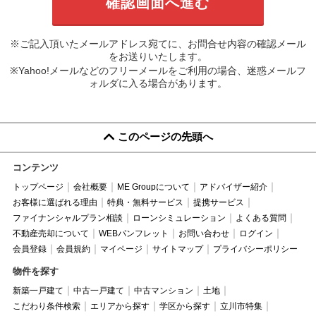
※ご記入頂いたメールアドレス宛てに、お問合せ内容の確認メール
をお送りいたします。
※Yahoo!メールなどのフリーメールをご利用の場合、迷惑メールフ
ォルダに入る場合があります。
このページの先頭へ
コンテンツ
トップページ
会社概要
ME Groupについて
アドバイザー紹介
お客様に選ばれる理由
特典・無料サービス
提携サービス
ファイナンシャルプラン相談
ローンシミュレーション
よくある質問
不動産売却について
WEBパンフレット
お問い合わせ
ログイン
会員登録
会員規約
マイページ
サイトマップ
プライバシーポリシー
物件を探す
新築一戸建て
中古一戸建て
中古マンション
土地
こだわり条件検索
エリアから探す
学区から探す
立川市特集