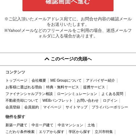
※ご記入頂いたメールアドレス宛てに、お問合せ内容の確認メール
をお送りいたします。
※Yahoo!メールなどのフリーメールをご利用の場合、迷惑メールフ
ォルダに入る場合があります。
このページの先頭へ
コンテンツ
トップページ
会社概要
ME Groupについて
アドバイザー紹介
お客様に選ばれる理由
特典・無料サービス
提携サービス
ファイナンシャルプラン相談
ローンシミュレーション
よくある質問
不動産売却について
WEBパンフレット
お問い合わせ
ログイン
会員登録
会員規約
マイページ
サイトマップ
プライバシーポリシー
物件を探す
新築一戸建て
中古一戸建て
中古マンション
土地
こだわり条件検索
エリアから探す
学区から探す
立川市特集