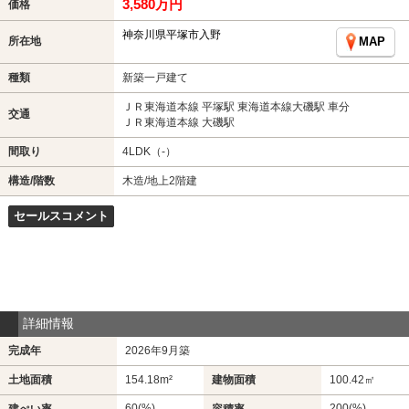
3,580万円
価格
神奈川県平塚市入野
所在地
MAP
種類
新築一戸建て
ＪＲ東海道本線 平塚駅 東海道本線大磯駅 車分
交通
ＪＲ東海道本線 大磯駅
間取り
4LDK（-）
構造/階数
木造/地上2階建
セールスコメント
詳細情報
完成年
2026年9月築
土地面積
154.18m²
建物面積
100.42㎡
60(%)
200(%)
建ぺい率
容積率