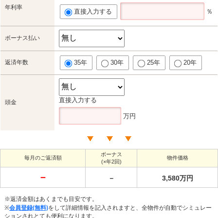
年利率
直接入力する
％
ボーナス払い
返済年数
35年
30年
25年
20年
直接入力する
頭金
万円
ボーナス
毎月のご返済額
物件価格
(×年2回)
－
－
3,580万円
※返済金額はあくまでも目安です。
※
会員登録(無料)
をして詳細情報を記入されますと、全物件が自動でシミュレー
ションされとても便利になります。