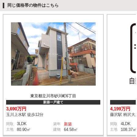
同じ価格帯の物件はこちら
東京都立川市砂川町6丁目
新築一戸建て
3,690万円
4,199万円
玉川上水駅 徒歩12分
藤沢駅 柄沢大上
3LDK
4LDK
間取
築年
新築
間取
土地
80.90㎡
建物
64.58㎡
土地
108.37㎡