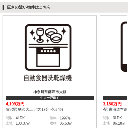
広さの近い物件はこちら
神奈川県藤沢市大鋸
中古一戸建て
4,199万円
3,180万円
藤沢駅 柄沢大上 バス17分 停歩4分
-駅 東海道本
4LDK
3LDK
間取
築年
1997年
間取
土地
108.37㎡
建物
86.53㎡
土地
86.18㎡