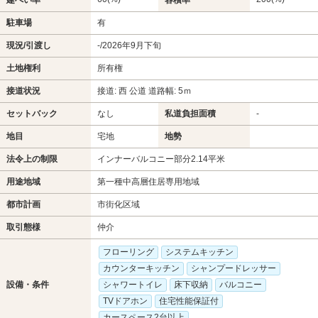
駐車場
有
現況/引渡し
-/2026年9月下旬
土地権利
所有権
接道状況
接道: 西 公道 道路幅: 5ｍ
セットバック
なし
私道負担面積
-
地目
宅地
地勢
法令上の制限
インナーバルコニー部分2.14平米
用途地域
第一種中高層住居専用地域
都市計画
市街化区域
取引態様
仲介
フローリング
システムキッチン
カウンターキッチン
シャンプードレッサー
設備・条件
シャワートイレ
床下収納
バルコニー
TVドアホン
住宅性能保証付
カースペース2台以上