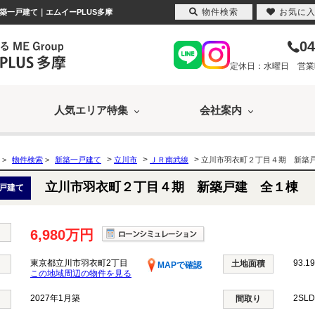
物件検索
お気に
築一戸建て｜エムイーPLUS多摩
04
定休日：水曜日 営業時間
人気エリア特集
会社案内
>
>
>
>
物件検索
>
新築一戸建て
立川市
ＪＲ南武線
立川市羽衣町２丁目４期 新築
立川市羽衣町２丁目４期 新築戸建 全１棟
戸建て
6,980万円
東京都立川市羽衣町2丁目
93.19
土地面積
MAPで確認
この地域周辺の物件を見る
2027年1月築
2SL
間取り