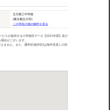
立川第三中学校
(東京都立川市)
この学区の他の物件を見る
ービスが提供する小学校区データ【2021年度】及び
る場合がございます。
えません。また、通学区域(学区)は毎年見直しの対