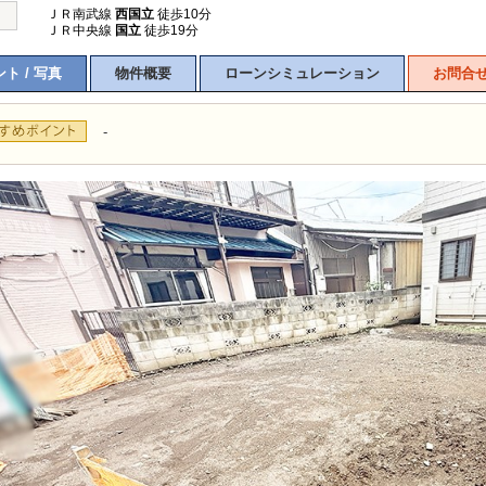
ＪＲ南武線
西国立
徒歩10分
ＪＲ中央線
国立
徒歩19分
ト / 写真
物件概要
ローンシミュレーション
お問合
-