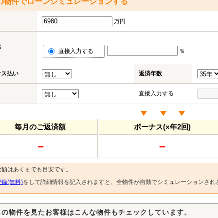
の物件でローンシミュレーションする
万円
率
直接入力する
％
ナス払い
返済年数
直接入力する
毎月のご返済額
ボーナス(×年2回)
－
－
金額はあくまでも目安です。
録(無料)
をして詳細情報を記入されますと、全物件が自動でシミュレーションされ
らの物件を見たお客様はこんな物件もチェックしています。