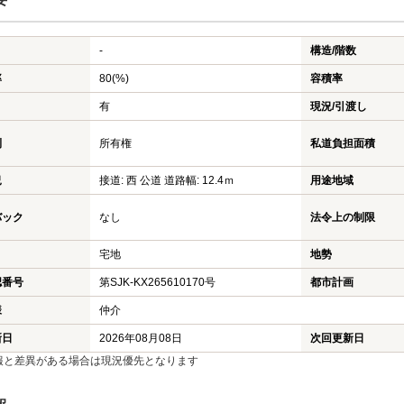
-
構造/階数
率
80(%)
容積率
有
現況/引渡し
利
所有権
私道負担面積
況
接道: 西 公道 道路幅: 12.4ｍ
用途地域
バック
なし
法令上の制限
宅地
地勢
認番号
第SJK-KX265610170号
都市計画
様
仲介
新日
2026年08月08日
次回更新日
報と差異がある場合は現況優先となります