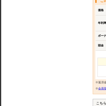
こ
価格
年利
ボー
頭金
※返済
※
会員登
こち