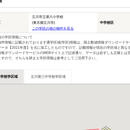
報
立川市立第六小学校
区
(東京都立川市)
中学校区
この学区の他の物件を見る
報の学区情報について
物件情報に記載されております通学区域(学区)情報は、国土数値情報ダウンロードサ
データ【2021年度】を元に加工したものですので、記載情報が現在の学区域と異な
情報ダウンロードサービスのWEBサイト上で記述通り、データは必ずしも正確とは言
ますので、そちらを踏まえ学区情報は参考としてご活用下さい。
小学校学区域
立川第三中学校学区域