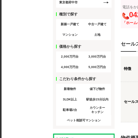
東京都府中市
電話をか
04
種別で探す
「ホーム
新築一戸建て
中古一戸建て
マンション
土地
セール
価格から探す
2,000万円台
3,000万円台
4,000万円台
5,000万円台
特徴
こだわり条件から探す
新着物件
値下げ物件
3LDK以上
駅徒歩15分以内
セール
カウンター
駐車場2台
キッチン
ペット相談可マンション
物件概