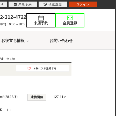
入り
来店予約
検索履歴
ログイン
2-312-4722
来店予約
会員登録
：9:00～18:00
お役立ち情報
お問い合わせ
戸建 全１棟
m² (28.18坪)
127.44㎡
建物面積
DK （-）