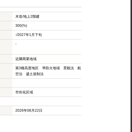
木造/
地上2階建
300(%)
-/2027年1月下旬
-
近隣商業地域
第3種高度地区 準防火地域 景観法 航
空法 盛土規制法
市街化区域
2026年08月22日