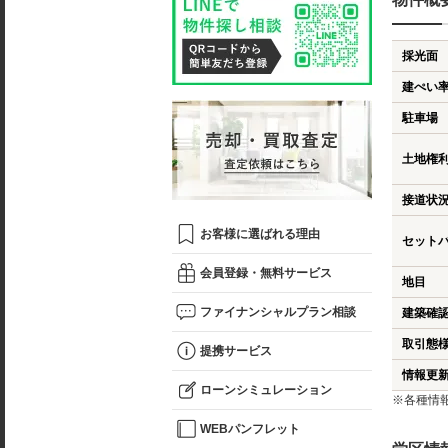
採光面
建ぺい
駐車場
土地権
接道状
お客様に選ばれる理由
セット
会員登録・無料サービス
地目
ファイナンシャルプラン相談
建築確
取引態
提携サービス
情報更
ローンシミュレーション
※各種情
WEBパンフレット