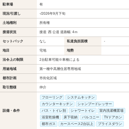
駐車場
有
現況/引渡し
-/2026年9月下旬
土地権利
所有権
接道状況
接道: 西 公道 道路幅: 4ｍ
セットバック
なし
私道負担面積
-
地目
宅地
地勢
法令上の制限
2台駐車可能※車種による
用途地域
第一種中高層住居専用地域
都市計画
市街化区域
取引態様
仲介
フローリング
システムキッチン
カウンターキッチン
シャンプードレッサー
設備・条件
バス・トイレ別
シャワートイレ
室内洗濯機置場
浴室乾燥機
床下収納
バルコニー
TVドアホン
都市ガス
カースペース2台以上
プライスダウン