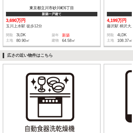
東京都立川市砂川町6丁目
新築一戸建て
3,690万円
4,199万円
玉川上水駅 徒歩12分
藤沢駅 柄沢大上
3LDK
4LDK
間取
築年
新築
間取
土地
80.90㎡
建物
64.58㎡
土地
108.37㎡
広さの近い物件はこちら