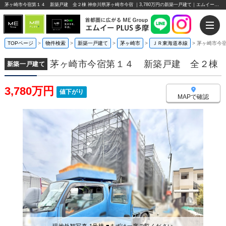
茅ヶ崎市今宿第１４ 新築戸建 全２棟 神奈川県茅ヶ崎市今宿 ｜3,780万円の新築一戸建て｜エムイーPLUS多摩
TOPページ
>
物件検索
>
新築一戸建て
>
茅ヶ崎市
>
ＪＲ東海道本線
>
茅ヶ崎市今
茅ヶ崎市今宿第１４ 新築戸建 全２棟
新築一戸建て
3,780万円
値下がり
MAPで確認