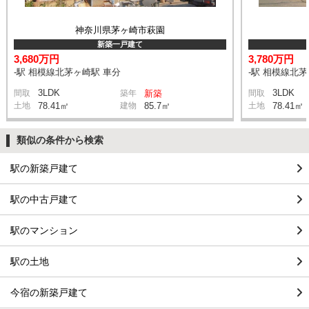
神奈川県茅ヶ崎市萩園
新築一戸建て
3,680万円
3,780万円
-駅 相模線北茅ヶ崎駅 車分
-駅 相模線北
3LDK
3LDK
間取
築年
新築
間取
土地
78.41㎡
建物
85.7㎡
土地
78.41㎡
類似の条件から検索
駅の新築戸建て
駅の中古戸建て
駅のマンション
駅の土地
今宿の新築戸建て