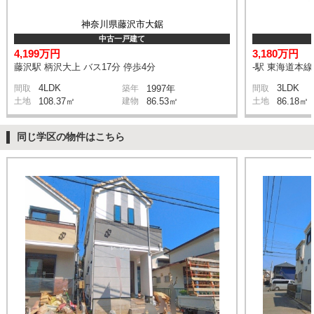
神奈川県藤沢市大鋸
中古一戸建て
4,199万円
3,180万円
藤沢駅 柄沢大上 バス17分 停歩4分
-駅 東海道本
4LDK
3LDK
間取
築年
1997年
間取
土地
108.37㎡
建物
86.53㎡
土地
86.18㎡
同じ学区の物件はこちら