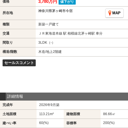
3,780万円
価格
値下がり
神奈川県茅ヶ崎市今宿
所在地
MAP
種類
新築一戸建て
交通
ＪＲ東海道本線 駅 相模線北茅ヶ崎駅 車分
間取り
3LDK（-）
構造/階数
木造/地上2階建
セールスコメント
詳細情報
完成年
2026年9月築
土地面積
113.21m²
建物面積
86.66㎡
60(%)
200(%)
建ぺい率
容積率