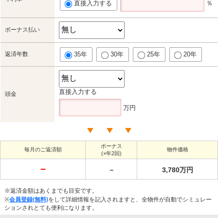
直接入力する
％
ボーナス払い
返済年数
35年
30年
25年
20年
直接入力する
頭金
万円
ボーナス
毎月のご返済額
物件価格
(×年2回)
－
－
3,780万円
※返済金額はあくまでも目安です。
※
会員登録(無料)
をして詳細情報を記入されますと、全物件が自動でシミュレー
ションされとても便利になります。