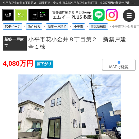
小平市花小金井８丁目第２ 新築戸建 全１棟 東京都小平市花小金井8丁目｜4,080万円の新築一戸建て｜エムイーPLUS多摩
TOPページ
>
物件検索
>
新築一戸建て
>
小平市
>
西武新宿線
>
小平市花小金井８
小平市花小金井８丁目第２ 新築戸建
新築一戸建
て
全１棟
4,080万円
値下がり
MAPで確認