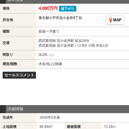
4,080万円
価格
値下がり
東京都小平市花小金井8丁目
所在地
MAP
種類
新築一戸建て
西武新宿線 花小金井駅 徒歩24分
交通
西武新宿線 花小金井駅 バス9分 小西 停歩1分
間取り
3LDK（-）
構造/階数
木造/地上2階建
セールスコメント
詳細情報
完成年
2026年5月築
土地面積
90.94m²
建物面積
71.28㎡