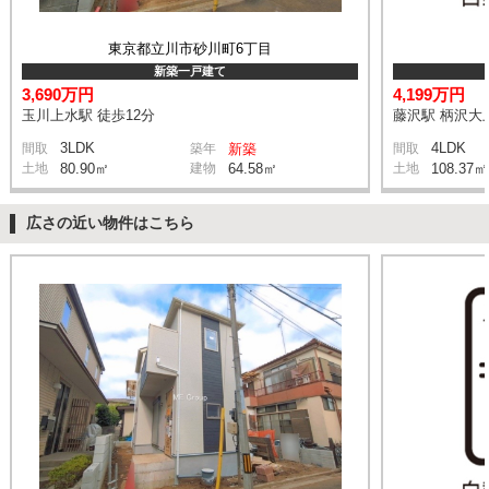
東京都立川市砂川町6丁目
新築一戸建て
3,690万円
4,199万円
玉川上水駅 徒歩12分
藤沢駅 柄沢大上
3LDK
4LDK
間取
築年
新築
間取
土地
80.90㎡
建物
64.58㎡
土地
108.37㎡
広さの近い物件はこちら