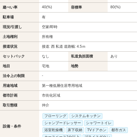
40(%)
80(%)
建ぺい率
容積率
駐車場
有
現況/引渡し
空家/即時
土地権利
所有権
接道状況
接道: 西 私道 道路幅: 4.5ｍ
セットバック
なし
私道負担面積
あり
地目
宅地
地勢
-
法令上の制限
用途地域
第一種低層住居専用地域
都市計画
市街化区域
取引態様
仲介
フローリング
システムキッチン
シャンプードレッサー
シャワートイレ
設備・条件
浴室乾燥機
床下収納
TVドアホン
都市ガス
カースペース2台以上
プライスダウン