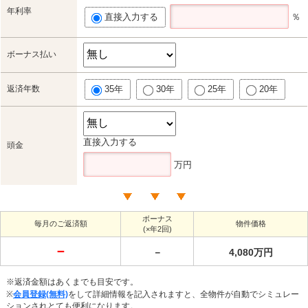
年利率
直接入力する
％
ボーナス払い
返済年数
35年
30年
25年
20年
直接入力する
頭金
万円
ボーナス
毎月のご返済額
物件価格
(×年2回)
－
－
4,080万円
※返済金額はあくまでも目安です。
※
会員登録(無料)
をして詳細情報を記入されますと、全物件が自動でシミュレー
ションされとても便利になります。