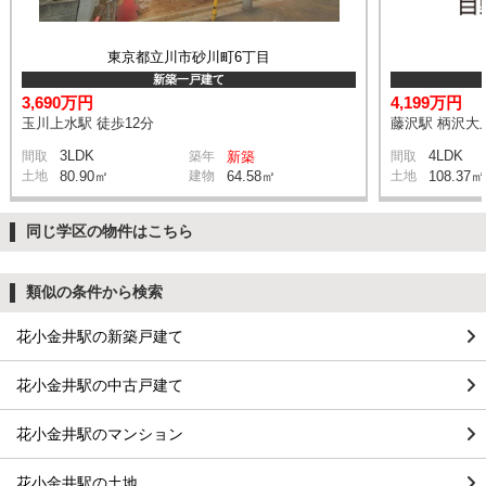
東京都立川市砂川町6丁目
新築一戸建て
3,690万円
4,199万円
玉川上水駅 徒歩12分
藤沢駅 柄沢大上
3LDK
4LDK
間取
築年
新築
間取
土地
80.90㎡
建物
64.58㎡
土地
108.37㎡
同じ学区の物件はこちら
類似の条件から検索
花小金井駅の新築戸建て
花小金井駅の中古戸建て
花小金井駅のマンション
花小金井駅の土地