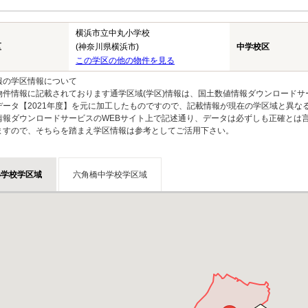
横浜市立中丸小学校
区
(神奈川県横浜市)
中学校区
この学区の他の物件を見る
報の学区情報について
物件情報に記載されております通学区域(学区)情報は、国土数値情報ダウンロードサ
データ【2021年度】を元に加工したものですので、記載情報が現在の学区域と異な
情報ダウンロードサービスのWEBサイト上で記述通り、データは必ずしも正確とは言
ますので、そちらを踏まえ学区情報は参考としてご活用下さい。
小学校学区域
六角橋中学校学区域