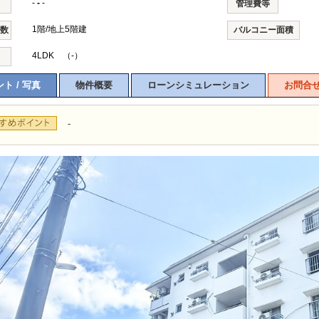
-
-
-
管理費等
1階/地上5階建
階数
バルコニー面積
4LDK （-）
ト / 写真
物件概要
ローンシミュレーション
お問合
-