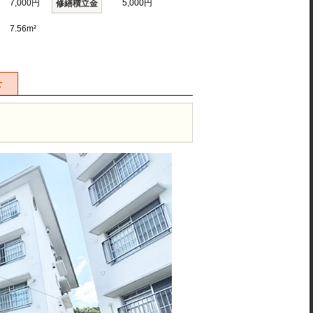
7,000円
5,000円
修繕積立金
7.56m²
せ