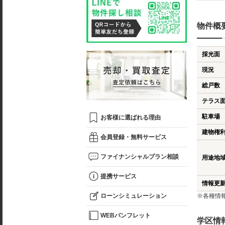
物件概
採光面
現況
総戸数
テラス
駐車場
お客様に選ばれる理由
建物権
会員登録・無料サービス
ファイナンシャルプラン相談
用途地
提携サービス
情報更
ローンシミュレーション
※各種情
WEBパンフレット
学区情