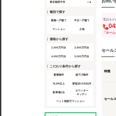
お問い
東京都府中市
種別で探す
電話をか
新築一戸建て
中古一戸建て
04
マンション
土地
「ホーム
価格から探す
2,000万円台
3,000万円台
セール
4,000万円台
5,000万円台
こだわり条件から探す
特徴
新着物件
値下げ物件
3LDK以上
駅徒歩15分以内
カウンター
駐車場2台
キッチン
セール
ペット相談可マンション