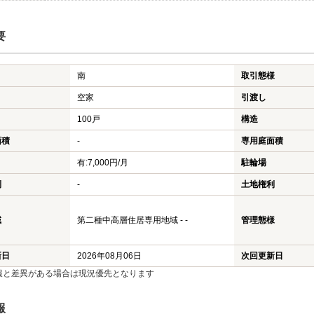
要
南
取引態様
空家
引渡し
100戸
構造
面積
-
専用庭面積
有:7,000円/月
駐輪場
利
-
土地権利
域
第二種中高層住居専用地域 - -
管理態様
新日
2026年08月06日
次回更新日
報と差異がある場合は現況優先となります
報