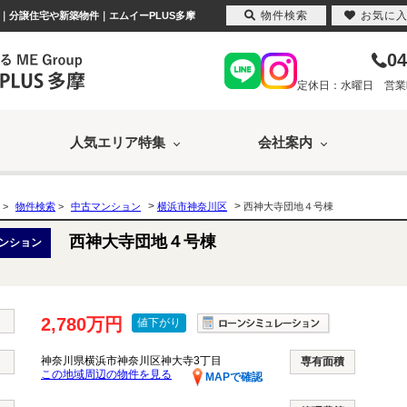
物件検索
お気に
ン｜分譲住宅や新築物件｜エムイーPLUS多摩
04
定休日：水曜日 営業時間
人気エリア特集
会社案内
>
>
>
物件検索
>
中古マンション
横浜市神奈川区
西神大寺団地４号棟
西神大寺団地４号棟
ンション
2,780万円
値下がり
神奈川県横浜市神奈川区神大寺3丁目
専有面積
この地域周辺の物件を見る
MAPで確認