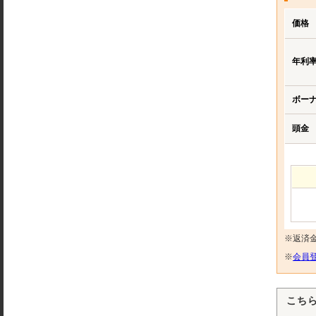
価格
年利
ボー
頭金
※返済
※
会員登
こち