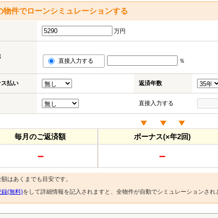
の物件でローンシミュレーションする
万円
率
直接入力する
％
ナス払い
返済年数
直接入力する
毎月のご返済額
ボーナス(×年2回)
－
－
金額はあくまでも目安です。
録(無料)
をして詳細情報を記入されますと、全物件が自動でシミュレーションされ