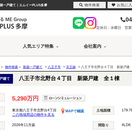
物件検索
お気に
築一戸建て｜エムイーPLUS多摩
04
定休日：水曜日 営業時間
人気エリア特集
会社案内
>
>
>
>
物件検索
>
新築一戸建て
八王子市
京王線
八王子市北野台４丁目 新築戸建
八王子市北野台４丁目 新築戸建 全１棟
戸建て
5,290万円
東京都八王子市北野台4丁目
179.7
土地面積
MAPで確認
この地域周辺の物件を見る
2026年11月築
4LD
間取り