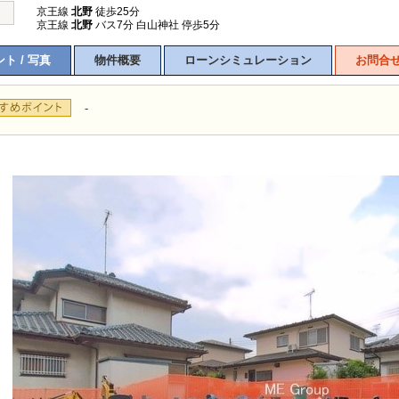
京王線
北野
徒歩25分
京王線
北野
バス7分 白山神社 停歩5分
ト / 写真
物件概要
ローンシミュレーション
お問合
-