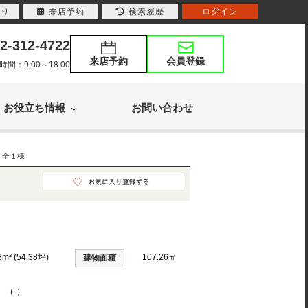
入り
来店予約
検索履歴
ログイン
2-312-4722
来店予約
会員登録
：9:00～18:00
お役立ち情報
お問い合わせ
 全１棟
8m² (54.38坪)
107.26㎡
建物面積
K （-）