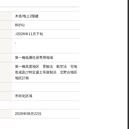
木造/
地上2階建
80(%)
-/2026年11月下旬
-
第一種低層住居専用地域
第一種高度地区 景観法 航空法 宅地
造成及び特定盛土等規制法 北野台地区
地区計画
市街化区域
2026年08月22日