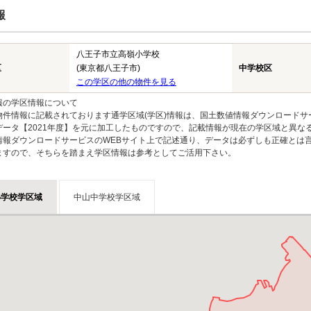
報
八王子市立高嶺小学校
区
(東京都八王子市)
中学校区
この学区の他の物件を見る
報の学区情報について
物件情報に記載されております通学区域(学区)情報は、国土数値情報ダウンロードサ
データ【2021年度】を元に加工したものですので、記載情報が現在の学区域と異な
情報ダウンロードサービスのWEBサイト上で記述通り、データは必ずしも正確とは言
ますので、そちらを踏まえ学区情報は参考としてご活用下さい。
小学校学区域
中山中学校学区域