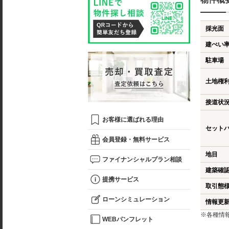
採光面
建ぺい
駐車場
土地権
接道状
お客様に選ばれる理由
セット
会員登録・無料サービス
地目
ファイナンシャルプラン相談
建築確
提携サービス
取引態
ローンシミュレーション
情報更
※各種情
WEBパンフレット