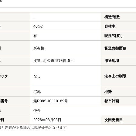
-
構造/階数
率
40(%)
容積率
有
現況/引渡し
利
所有権
私道負担面積
況
接道: 北 公道 道路幅: 5ｍ
用途地域
バック
なし
法令上の制限
宅地
地勢
認番号
第R08SHC110189号
都市計画
様
仲介
新日
2026年08月08日
次回更新日
報と差異がある場合は現況優先となります