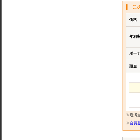
こ
価格
年利
ボー
頭金
※返済
※
会員登