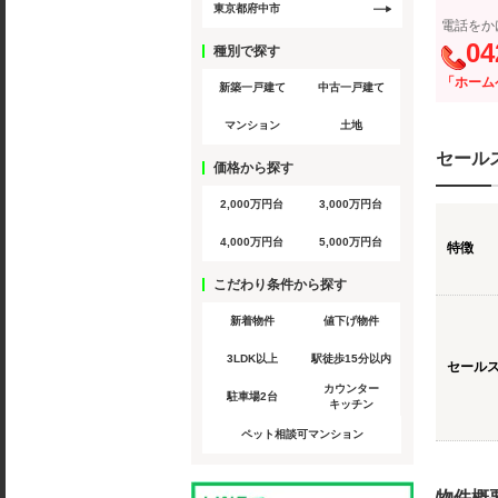
東京都府中市
電話をか
04
種別で探す
「ホーム
新築一戸建て
中古一戸建て
マンション
土地
セール
価格から探す
2,000万円台
3,000万円台
4,000万円台
5,000万円台
特徴
こだわり条件から探す
新着物件
値下げ物件
3LDK以上
駅徒歩15分以内
セール
カウンター
駐車場2台
キッチン
ペット相談可マンション
物件概