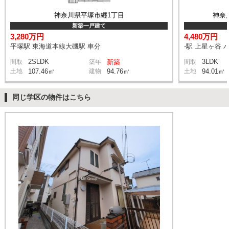
神奈川県平塚市纒1丁目
神奈
新築一戸建て
3,280万円
4,480万円
平塚駅 東海道本線大磯駅 車分
-駅 上星ヶ谷 
2SLDK
3LDK
間取
築年
新築
間取
土地
107.46㎡
建物
94.76㎡
土地
94.01㎡
同じ学区の物件はこちら