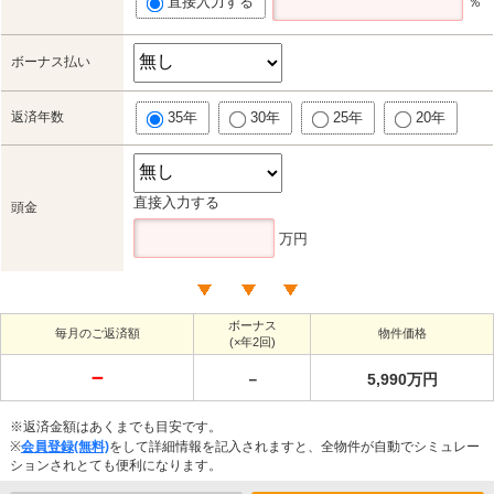
直接入力する
％
ボーナス払い
返済年数
35年
30年
25年
20年
直接入力する
頭金
万円
ボーナス
毎月のご返済額
物件価格
(×年2回)
－
－
5,990万円
※返済金額はあくまでも目安です。
※
会員登録(無料)
をして詳細情報を記入されますと、全物件が自動でシミュレー
ションされとても便利になります。