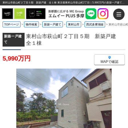
東村山市萩山町２丁目５期 新築戸建 全１棟 東京都東村山市萩山町2丁目｜5,990万円の新築一戸建て｜エムイーPLUS多摩
TOPページ
>
物件検索
>
新築一戸建て
>
東村山市
>
西武多摩湖線
>
東村山市萩山
東村山市萩山町２丁目５期 新築戸建
新築一戸建
て
全１棟
5,990万円
MAPで確認