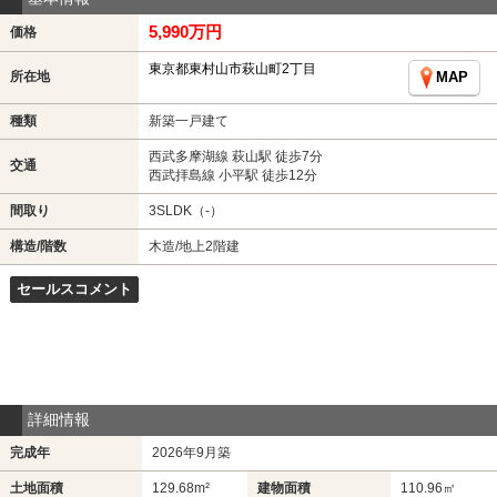
5,990万円
価格
東京都東村山市萩山町2丁目
所在地
MAP
種類
新築一戸建て
西武多摩湖線 萩山駅 徒歩7分
交通
西武拝島線 小平駅 徒歩12分
間取り
3SLDK（-）
構造/階数
木造/地上2階建
セールスコメント
詳細情報
完成年
2026年9月築
土地面積
129.68m²
建物面積
110.96㎡