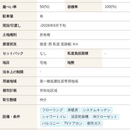
50(%)
100(%)
建ぺい率
容積率
駐車場
有
現況/引渡し
-/2026年9月下旬
土地権利
所有権
接道状況
接道: 西 私道 道路幅: 4ｍ
セットバック
なし
私道負担面積
-
地目
宅地
地勢
-
法令上の制限
用途地域
第一種低層住居専用地域
都市計画
市街化区域
取引態様
仲介
フローリング
床暖房
システムキッチン
設備・条件
シャワートイレ
浴室乾燥機
Wクローゼット
バルコニー
TVドアホン
都市ガス