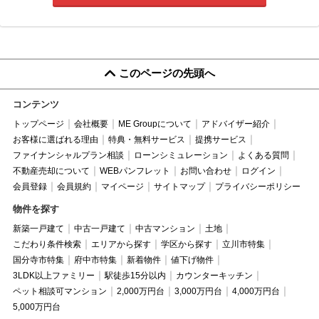
このページの先頭へ
コンテンツ
トップページ
会社概要
ME Groupについて
アドバイザー紹介
お客様に選ばれる理由
特典・無料サービス
提携サービス
ファイナンシャルプラン相談
ローンシミュレーション
よくある質問
不動産売却について
WEBパンフレット
お問い合わせ
ログイン
会員登録
会員規約
マイページ
サイトマップ
プライバシーポリシー
物件を探す
新築一戸建て
中古一戸建て
中古マンション
土地
こだわり条件検索
エリアから探す
学区から探す
立川市特集
国分寺市特集
府中市特集
新着物件
値下げ物件
3LDK以上ファミリー
駅徒歩15分以内
カウンターキッチン
ペット相談可マンション
2,000万円台
3,000万円台
4,000万円台
5,000万円台