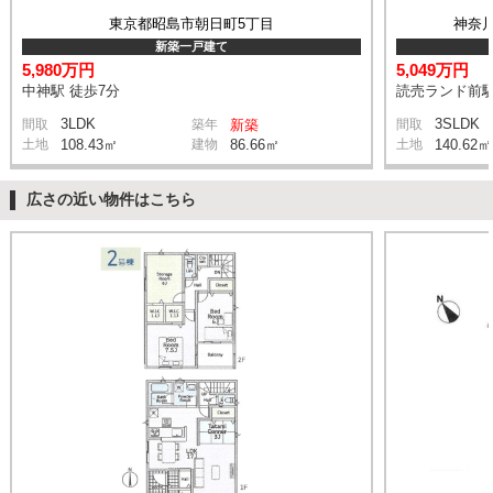
東京都昭島市朝日町5丁目
神奈
新築一戸建て
5,980万円
5,049万円
中神駅 徒歩7分
読売ランド前駅
3LDK
3SLDK
間取
築年
新築
間取
土地
108.43㎡
建物
86.66㎡
土地
140.62㎡
広さの近い物件はこちら