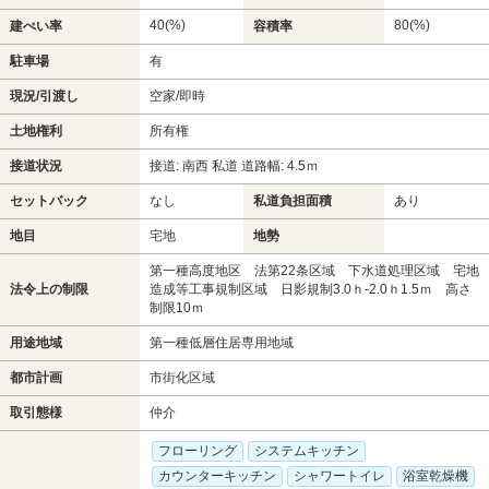
40(%)
80(%)
建ぺい率
容積率
駐車場
有
現況/引渡し
空家/即時
土地権利
所有権
接道状況
接道: 南西 私道 道路幅: 4.5ｍ
セットバック
なし
私道負担面積
あり
地目
宅地
地勢
第一種高度地区 法第22条区域 下水道処理区域 宅地
法令上の制限
造成等工事規制区域 日影規制3.0ｈ-2.0ｈ1.5ｍ 高さ
制限10ｍ
用途地域
第一種低層住居専用地域
都市計画
市街化区域
取引態様
仲介
フローリング
システムキッチン
カウンターキッチン
シャワートイレ
浴室乾燥機