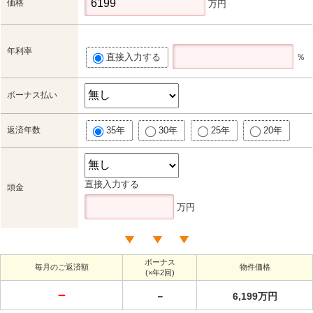
価格
万円
年利率
直接入力する
％
ボーナス払い
返済年数
35年
30年
25年
20年
直接入力する
頭金
万円
ボーナス
毎月のご返済額
物件価格
(×年2回)
－
－
6,199万円