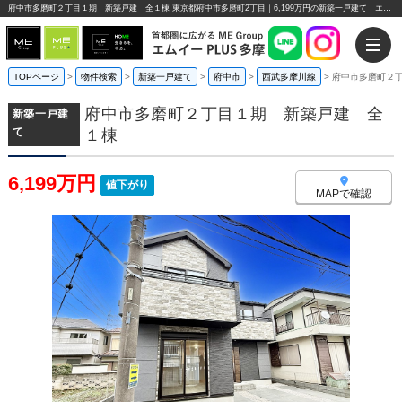
府中市多磨町２丁目１期 新築戸建 全１棟 東京都府中市多磨町2丁目｜6,199万円の新築一戸建て｜エムイーPLUS多摩
TOPページ
>
物件検索
>
新築一戸建て
>
府中市
>
西武多摩川線
>
府中市多磨町２
府中市多磨町２丁目１期 新築戸建 全
新築一戸建
て
１棟
6,199万円
値下がり
MAPで確認