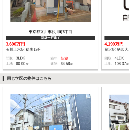
東京都立川市砂川町6丁目
新築一戸建て
3,690万円
4,199万円
玉川上水駅 徒歩12分
藤沢駅 柄沢大上
3LDK
4LDK
間取
築年
新築
間取
土地
80.90㎡
建物
64.58㎡
土地
108.37㎡
同じ学区の物件はこちら