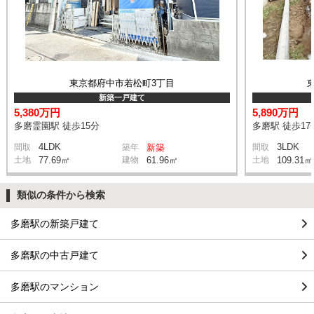
東京都府中市若松町3丁目
新築一戸建て
5,380万円
5,890万円
多磨霊園駅 徒歩15分
多磨駅 徒歩17
4LDK
3LDK
間取
築年
新築
間取
土地
77.69㎡
建物
61.96㎡
土地
109.31㎡
類似の条件から検索
多磨駅の新築戸建て
多磨駅の中古戸建て
多磨駅のマンション