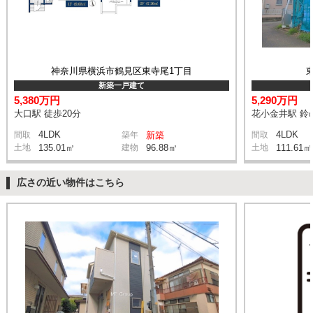
神奈川県横浜市鶴見区東寺尾1丁目
新築一戸建て
5,380万円
5,290万円
大口駅 徒歩20分
花小金井駅 鈴の
4LDK
4LDK
間取
築年
新築
間取
土地
135.01㎡
建物
96.88㎡
土地
111.61㎡
広さの近い物件はこちら