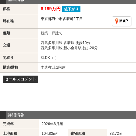
6,199万円
価格
値下がり
東京都府中市多磨町2丁目
所在地
MAP
種類
新築一戸建て
西武多摩川線 多磨駅 徒歩10分
交通
西武多摩川線 新小金井駅 徒歩20分
間取り
3LDK（-）
構造/階数
木造/地上2階建
セールスコメント
詳細情報
完成年
2026年6月築
土地面積
104.83m²
建物面積
83.72㎡