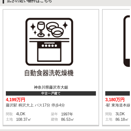
広さの近い物件はこちら
神奈川県藤沢市大鋸
中古一戸建て
4,199万円
3,180万円
藤沢駅 柄沢大上 バス17分 停歩4分
-駅 東海道本
4LDK
3LDK
間取
築年
1997年
間取
土地
108.37㎡
建物
86.53㎡
土地
86.18㎡