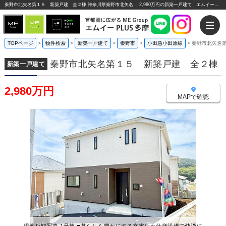
秦野市北矢名第１５ 新築戸建 全２棟 神奈川県秦野市北矢名 ｜2,980万円の新築一戸建て｜エムイーPLUS多摩
TOPページ
>
物件検索
>
新築一戸建て
>
秦野市
>
小田急小田原線
>
秦野市北矢名
秦野市北矢名第１５ 新築戸建 全２棟
新築一戸建て
2,980万円
MAPで確認