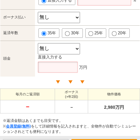
直接入力する
％
ボーナス払い
返済年数
35年
30年
25年
20年
直接入力する
頭金
万円
ボーナス
毎月のご返済額
物件価格
(×年2回)
－
－
2,980万円
※返済金額はあくまでも目安です。
※
会員登録(無料)
をして詳細情報を記入されますと、全物件が自動でシミュレー
ションされとても便利になります。