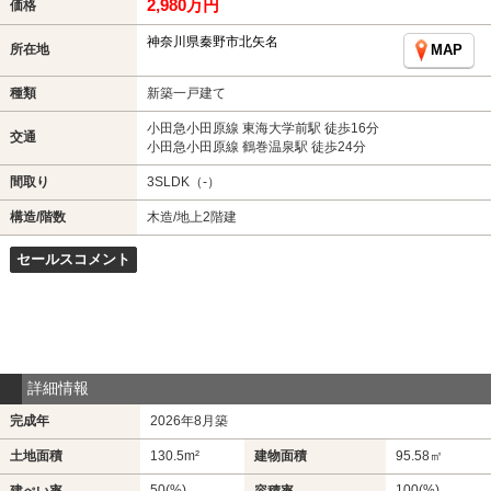
2,980万円
価格
神奈川県秦野市北矢名
所在地
MAP
種類
新築一戸建て
小田急小田原線 東海大学前駅 徒歩16分
交通
小田急小田原線 鶴巻温泉駅 徒歩24分
間取り
3SLDK（-）
構造/階数
木造/地上2階建
セールスコメント
詳細情報
完成年
2026年8月築
土地面積
130.5m²
建物面積
95.58㎡
50(%)
100(%)
建ぺい率
容積率