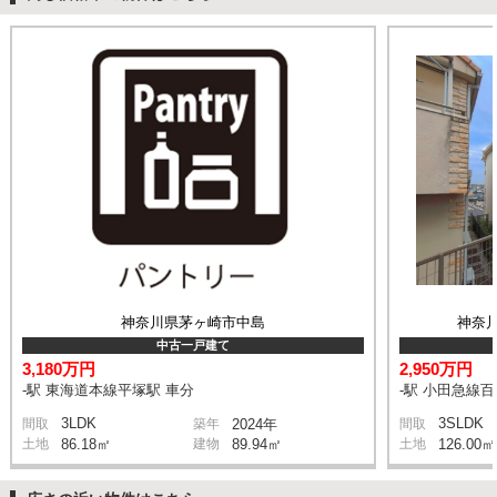
神奈川県茅ヶ崎市中島
神奈
中古一戸建て
3,180万円
2,950万円
-駅 東海道本線平塚駅 車分
-駅 小田急線
3LDK
3SLDK
間取
築年
2024年
間取
土地
86.18㎡
建物
89.94㎡
土地
126.00㎡