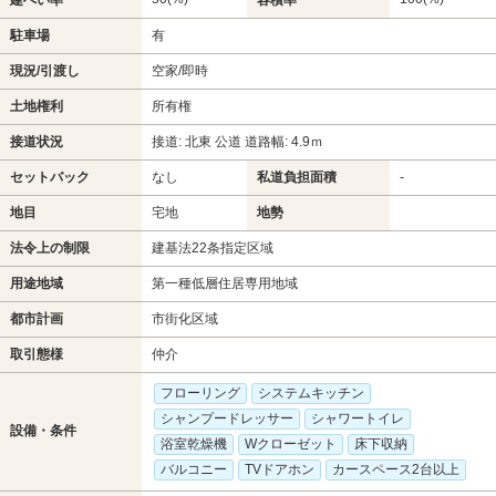
駐車場
有
現況/引渡し
空家/即時
土地権利
所有権
接道状況
接道: 北東 公道 道路幅: 4.9ｍ
セットバック
なし
私道負担面積
-
地目
宅地
地勢
法令上の制限
建基法22条指定区域
用途地域
第一種低層住居専用地域
都市計画
市街化区域
取引態様
仲介
フローリング
システムキッチン
シャンプードレッサー
シャワートイレ
設備・条件
浴室乾燥機
Wクローゼット
床下収納
バルコニー
TVドアホン
カースペース2台以上