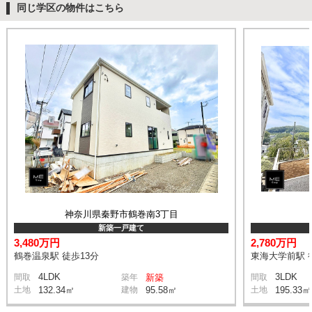
同じ学区の物件はこちら
神奈川県秦野市鶴巻南3丁目
新築一戸建て
3,480万円
2,780万円
鶴巻温泉駅 徒歩13分
東海大学前駅 
4LDK
3LDK
間取
築年
新築
間取
土地
132.34㎡
建物
95.58㎡
土地
195.33㎡