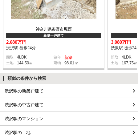
神奈川県秦野市堀西
新築一戸建て
2,680万円
3,080万円
渋沢駅 徒歩24分
渋沢駅 徒歩24
4LDK
4LDK
間取
築年
新築
間取
土地
144.50㎡
建物
98.01㎡
土地
167.75㎡
類似の条件から検索
渋沢駅の新築戸建て
渋沢駅の中古戸建て
渋沢駅のマンション
渋沢駅の土地