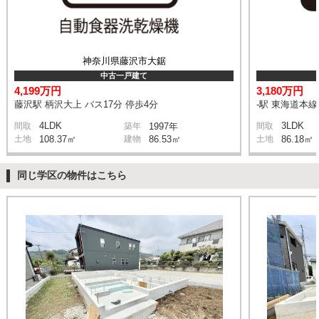
神奈川県藤沢市大鋸
中古一戸建て
4,199万円
3,180万円
藤沢駅 柄沢大上 バス17分 停歩4分
-駅 東海道本
4LDK
3LDK
間取
築年
1997年
間取
土地
108.37㎡
建物
86.53㎡
土地
86.18㎡
同じ学区の物件はこちら