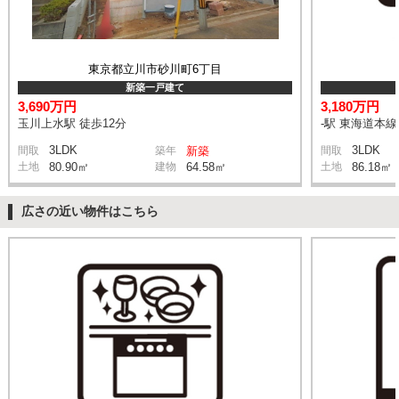
東京都立川市砂川町6丁目
新築一戸建て
3,690万円
3,180万円
玉川上水駅 徒歩12分
-駅 東海道本
3LDK
3LDK
間取
築年
新築
間取
土地
80.90㎡
建物
64.58㎡
土地
86.18㎡
広さの近い物件はこちら