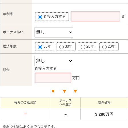
年利率
直接入力する
％
ボーナス払い
返済年数
35年
30年
25年
20年
直接入力する
頭金
万円
ボーナス
毎月のご返済額
物件価格
(×年2回)
－
－
3,280万円
※返済金額はあくまでも目安です。