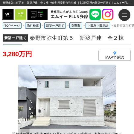
秦野市弥生町第５ 新築戸建 全２棟 神奈川県秦野市弥生町 ｜3,280万円の新築一戸建て｜エムイーPLUS多摩
TOPページ
>
物件検索
>
新築一戸建て
>
秦野市
>
小田急小田原線
>
秦野市弥生町
秦野市弥生町第５ 新築戸建 全２棟
新築一戸建て
3,280万円
MAPで確認