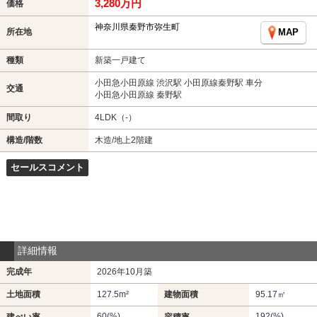
3,280万円
価格
神奈川県秦野市弥生町
所在地
MAP
種類
新築一戸建て
小田急小田原線 渋沢駅 小田原線秦野駅 車分
交通
小田急小田原線 秦野駅
間取り
4LDK（-）
構造/階数
木造/地上2階建
セールスコメント
詳細情報
完成年
2026年10月築
土地面積
127.5m²
建物面積
95.17㎡
60(%)
192(%)
建ぺい率
容積率