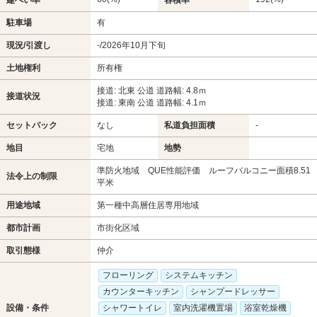
駐車場
有
現況/引渡し
-/2026年10月下旬
土地権利
所有権
接道: 北東 公道 道路幅: 4.8ｍ
接道状況
接道: 東南 公道 道路幅: 4.1ｍ
セットバック
なし
私道負担面積
-
地目
宅地
地勢
準防火地域 QUE性能評価 ルーフバルコニー面積8.51
法令上の制限
平米
用途地域
第一種中高層住居専用地域
都市計画
市街化区域
取引態様
仲介
フローリング
システムキッチン
カウンターキッチン
シャンプードレッサー
設備・条件
シャワートイレ
室内洗濯機置場
浴室乾燥機