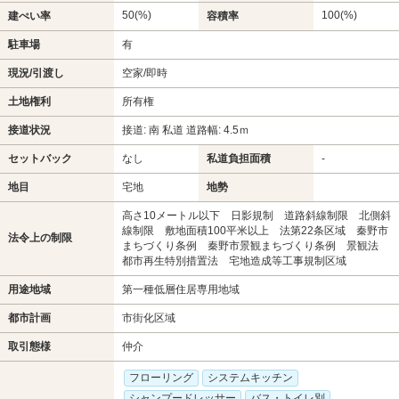
50(%)
100(%)
建ぺい率
容積率
駐車場
有
現況/引渡し
空家/即時
土地権利
所有権
接道状況
接道: 南 私道 道路幅: 4.5ｍ
セットバック
なし
私道負担面積
-
地目
宅地
地勢
高さ10メートル以下 日影規制 道路斜線制限 北側斜
線制限 敷地面積100平米以上 法第22条区域 秦野市
法令上の制限
まちづくり条例 秦野市景観まちづくり条例 景観法
都市再生特別措置法 宅地造成等工事規制区域
用途地域
第一種低層住居専用地域
都市計画
市街化区域
取引態様
仲介
フローリング
システムキッチン
シャンプードレッサー
バス・トイレ別