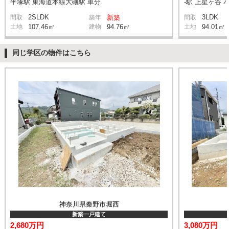
平塚駅 東海道本線大磯駅 車分
-駅 上星ヶ谷 
2SLDK
3LDK
間取
築年
新築
間取
土地
107.46㎡
建物
94.76㎡
土地
94.01㎡
同じ学区の物件はこちら
神奈川県秦野市堀西
新築一戸建て
2,680万円
3,080万円