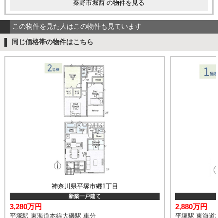
秦野市堀西 の物件を見る
この物件を見た人はこの物件も見ています
同じ価格帯の物件はこちら
神奈川県平塚市纒1丁目
新築一戸建て
3,280万円
2,880万円
平塚駅 東海道本線大磯駅 車分
平塚駅 東海道