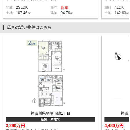
2SLDK
4LDK
間取
築年
新築
間取
土地
107.46㎡
建物
94.76㎡
土地
142.63㎡
広さの近い物件はこちら
神奈川県平塚市纒1丁目
神奈
新築一戸建て
3,280万円
4,480万円