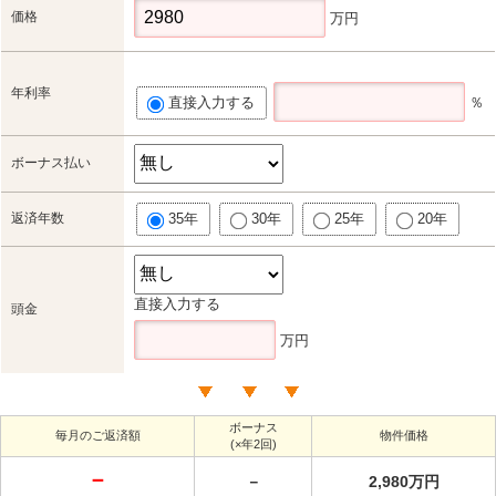
価格
万円
年利率
直接入力する
％
ボーナス払い
返済年数
35年
30年
25年
20年
直接入力する
頭金
万円
ボーナス
毎月のご返済額
物件価格
(×年2回)
－
－
2,980万円