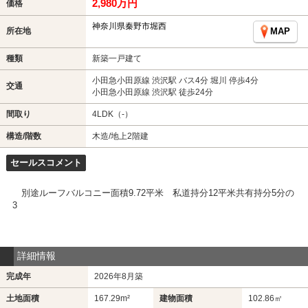
2,980万円
価格
神奈川県秦野市堀西
所在地
MAP
種類
新築一戸建て
小田急小田原線 渋沢駅 バス4分 堀川 停歩4分
交通
小田急小田原線 渋沢駅 徒歩24分
間取り
4LDK（-）
構造/階数
木造/地上2階建
セールスコメント
別途ルーフバルコニー面積9.72平米 私道持分12平米共有持分5分の
3
詳細情報
完成年
2026年8月築
土地面積
167.29m²
建物面積
102.86㎡