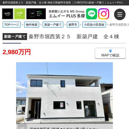
秦野市堀西第２５ 新築戸建 全４棟 神奈川県秦野市堀西 ｜2,980万円の新築一戸建て｜エムイーPLUS多摩
TOPページ
>
物件検索
>
新築一戸建て
>
秦野市
>
小田急小田原線
>
秦野市堀西第
秦野市堀西第２５ 新築戸建 全４棟
新築一戸建て
2,980万円
MAPで確認