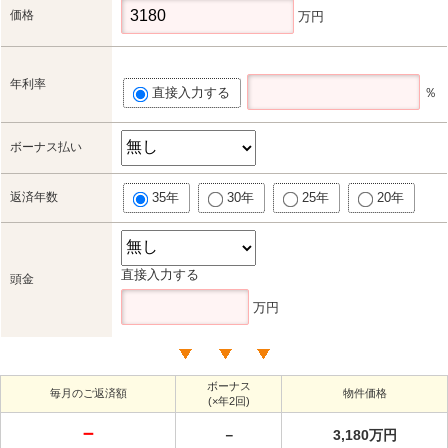
価格
万円
年利率
直接入力する
％
ボーナス払い
返済年数
35年
30年
25年
20年
直接入力する
頭金
万円
ボーナス
毎月のご返済額
物件価格
(×年2回)
－
－
3,180万円