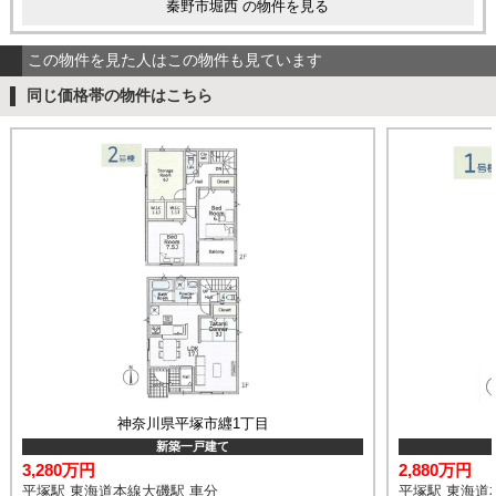
秦野市堀西 の物件を見る
この物件を見た人はこの物件も見ています
同じ価格帯の物件はこちら
神奈川県平塚市纒1丁目
新築一戸建て
3,280万円
2,880万円
平塚駅 東海道本線大磯駅 車分
平塚駅 東海道