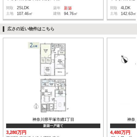
2SLDK
4LDK
間取
築年
新築
間取
土地
107.46㎡
建物
94.76㎡
土地
142.63㎡
広さの近い物件はこちら
神奈川県平塚市纒1丁目
神奈
新築一戸建て
3,280万円
4,480万円