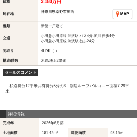
3,180万円
価格
神奈川県秦野市堀西
所在地
MAP
種類
新築一戸建て
小田急小田原線 渋沢駅 バス4分 堀川 停歩4分
交通
小田急小田原線 渋沢駅 徒歩24分
間取り
4LDK（-）
構造/階数
木造/地上2階建
セールスコメント
私道持分12平米共有持分5分の3 別途ルーフバルコニー面積7.29平
米
詳細情報
完成年
2026年8月築
土地面積
181.42m²
建物面積
93.15㎡