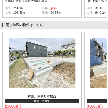
平塚駅 東海道本線大磯駅 車分
-駅 上星ヶ谷 
2SLDK
3LDK
間取
築年
新築
間取
土地
107.46㎡
建物
94.76㎡
土地
94.01㎡
同じ学区の物件はこちら
神奈川県秦野市堀西
新築一戸建て
2,680万円
3,080万円