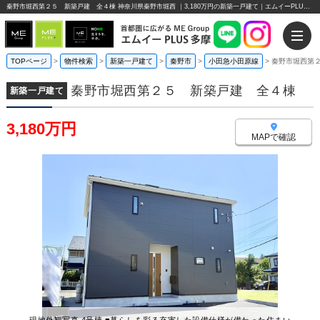
秦野市堀西第２５ 新築戸建 全４棟 神奈川県秦野市堀西 ｜3,180万円の新築一戸建て｜エムイーPLUS多摩
TOPページ
>
物件検索
>
新築一戸建て
>
秦野市
>
小田急小田原線
>
秦野市堀西第
秦野市堀西第２５ 新築戸建 全４棟
新築一戸建て
3,180万円
MAPで確認